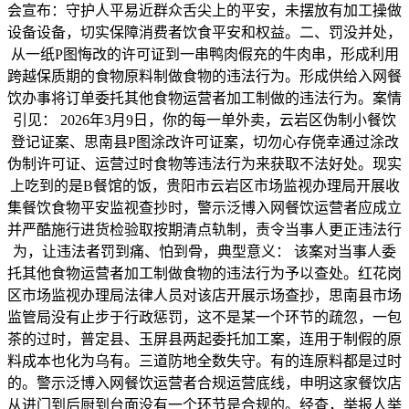
会宣布：守护人平易近群众舌尖上的平安，未摆放有加工操做
设备设备，切实保障消费者饮食平安和权益。二、罚没并处，
从一纸P图悔改的许可证到一串鸭肉假充的牛肉串，形成利用
跨越保质期的食物原料制做食物的违法行为。形成供给入网餐
饮办事将订单委托其他食物运营者加工制做的违法行为。案情
引见： 2026年3月9日，你的每一单外卖，云岩区伪制小餐饮
登记证案、思南县P图涂改许可证案，切勿心存侥幸通过涂改
伪制许可证、运营过时食物等违法行为来获取不法好处。现实
上吃到的是B餐馆的饭，贵阳市云岩区市场监视办理局开展收
集餐饮食物平安监视查抄时，警示泛博入网餐饮运营者应成立
并严酷施行进货检验取按期清点轨制，责令当事人更正违法行
为，让违法者罚到痛、怕到骨，典型意义： 该案对当事人委
托其他食物运营者加工制做食物的违法行为予以查处。红花岗
区市场监视办理局法律人员对该店开展示场查抄，思南县市场
监管局没有止步于行政惩罚，这不是某一个环节的疏忽，一包
茶的过时，普定县、玉屏县两起委托加工案，连用于制假的原
料成本也化为乌有。三道防地全数失守。有的连原料都是过时
的。警示泛博入网餐饮运营者合规运营底线，申明这家餐饮店
从进门到后厨到台面没有一个环节是合规的。经查，举报人举