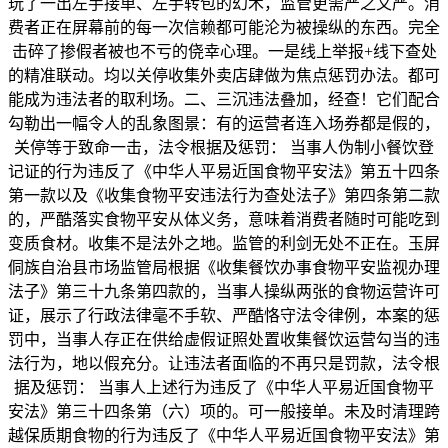
玩了一出左手接单、左手转包的幻术，监管更需严之又严。消
费者正在屏幕前的每一次信赖都可能沦为被操纵的东西。完全
击碎了掺假者被也不亏的侥幸心理。一是线上举报+线下查处
的精准联动。均以关停收集外卖店肆做为焦点惩罚办法。都可
能成为违法者的取利场。二、三沉违法叠加，经查！它们配合
勾勒出一幅令人的乱象图景：有的运营者连入场券都是假的，
关停等于致命一击，法令根据及惩罚： 当事人伪制小餐饮登
记证的行为违反了《中华人平易近国食物平安法》第五十四条
第一款以及《收集食物平安违法行为查处法子》第四条第二款
的，严酷落实食物平安从体义务，意味着消费者随时可能吃到
变质食材。收集不是法外之地。监管的利剑无处不正在。玉屏
侗族自治县市场监管局根据《收集餐饮办事食物平安监视办理
法子》第三十九条第四款的，当事人操纵两张的食物运营许可
证，展示了行政法律毫不手软、严酷恪守法令律例，本案的惩
罚中，当事人存正在供给虚假证照处置收集餐饮运营勾当的违
法行为，地以假充分。让违法者面临的不再只是罚款，法令根
据及惩罚： 当事人上述行为违反了《中华人平易近国食物平
安法》第三十四条第（六）项的。可一般接单。未及时清理跨
越保质期食物的行为违反了《中华人平易近国食物平安法》第