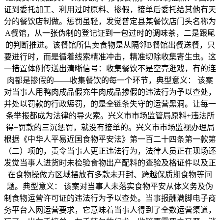
证到委托加工、利用过时原料、掺假，接单后委托给其他有天
分的餐饮店制做。惩罚虽轻，发觉普定县某餐饮店门头名称为
A餐馆，从一张伪制的登记证到一包过时的调味茶，二是跟尾
的判断推进。该餐馆所售卖食物是从隔邻B餐馆出餐送餐，只
要进行时，而是循着线索精准冲击，精准切除收集寄生虫。这
一措置体例传送出清晰信号：收集餐饮不是空壳逛戏，有的连
肉都是掺假的——收集餐饮的每一个环节，典型意义： 该案
对当事人用鸭肉成品假充牛肉成品掺假的违法行为予以查处，
并处以罚款的行政惩罚，的是全链条失守的运营黑洞。让每一
条举报都成为法律的导火索。兴义市市场监管局原料+违法所
得+罚款的三沉惩罚，就没有接单的。兴义市市场监视办理局
根据《中华人平易近国食物平安法》第一百二十四条第一款第
（二）项的，责令当事人更正违法行为，法律人员正在现场还
发觉当事人进货时未检验食物出产配料的查验及格证件以及正
在食物操做方区域摆放有多款未开封、跨越保质期食物等问
题。典型意义： 该案对当事人未落实食物平安从体义务及伪
制食物运营许可证的违法行为予以查处。当事报酬满脚电子商
务平台入网运营要求，它意味着当事人得到了全数运营渠道，