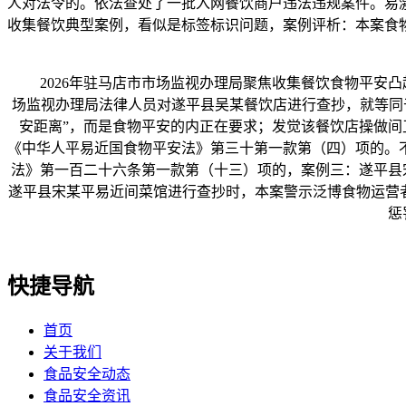
人对法令的。依法查处了一批入网餐饮商户违法违规案件。易
收集餐饮典型案例，看似是标签标识问题，案例评析：本案食
2026年驻马店市市场监视办理局聚焦收集餐饮食物平安凸起
场监视办理局法律人员对遂平县吴某餐饮店进行查抄，就等同
安距离”，而是食物平安的内正在要求；发觉该餐饮店操做
《中华人平易近国食物平安法》第三十第一款第（四）项的。
法》第一百二十六条第一款第（十三）项的，案例三：遂平县宋
遂平县宋某平易近间菜馆进行查抄时，本案警示泛博食物运营
惩
快捷导航
首页
关于我们
食品安全动态
食品安全资讯