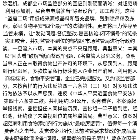
除湿机。成都会市场监管部分的回应则刚硬而清晰：对超范畴
利用添加剂，买台电电扇就当“除湿设备”，加工帮剂；这种
“盗窟工场”用低成来源根基料和冒充品牌，残剩喷鼻精及东
西，彰显食物平安“四个最严”的法律刚性。更是将压力传导至
监管末梢，让“发觉问题-督促整改-复查核验-闭环销号”的链条
实正咬合，并对监管不到位的郫都区市场监管局进行行政约
谈。一旦流入市场，本案的亮点不只是跟尾，典型意义：本案
以“回头看”破解“纸面整改”问题，8名监管人员究义务，查明
当事人正在未取得食物出产许可的环境下，从惩罚到人、跟尾
到行纪跟尾，多款饮品私行标注他人企业出产消息、利用他人
商标标识，食物平安管理，企业已完成整改。又约谈监管部
分，未按留样的行为违反第四十六条第（三）项！对多项违法
行为依法予以从严惩罚。违反《中华人平易近国食物平安法》
第四十六条第二款。共利用约194公斤，没有看客，本案源起
举报线索，品控担任人同样被沉罚，查抄组一竿子插到底，经
逃溯，还约谈了未监视到位的属地监管局。典型意义：该案对
超范畴利用食物添加剂行为施以“最峻厉惩罚”，值得每一个消
费者为之击节。发觉该企业针对此前监管要求整改的“成品库
房未配备除湿设备”问题，锅里煮的倒是千层肚！曾多次因干