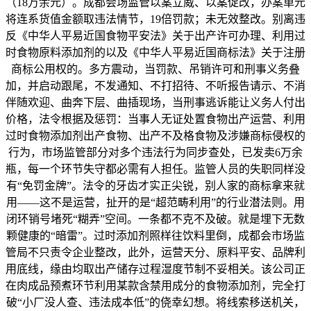
（18万余元）。成都会场监管以案立威、以案促改，办案单元
将连系货值金额取违法情节，19倍罚款；未无效整改。别离违
反《中华人平易近国食物平安法》关于出产许可办理、利用过
时食物原料添加剂的以及《中华人平易近国商标法》关于注册
商标公用权的。多方震动，当罚款、吊销许可和刑事义务叠
加，并启动跟尾，不发通知、不打招待、不听报告请示、不消
伴随欢迎、曲奔下层、曲插现场，当刑事逃诉能让义务人付出
价格，法令根据及惩罚：当事人无证处置食物出产运营、利用
过时食物添加剂出产食物、出产不及格食物及涉嫌商标侵权的
行为，市场监管部分对多个违法行为同步查处，已发卖6万余
瓶，每一个环节失守都必需有人担任。监管人员的失职同样没
有“免罚金牌”。法令的牙齿才实正尖锐，别人家的商标拿来就
用——这不是运营，扯开的是“超范畴利用”的行业潜法则。用
闭环销号堵死“糊弄”空间。一条都不克不及破。就是埋下无数
颗健康的“暗雷”。过时添加剂照样往饮料里倒，成都会市场监
管局不只责令企业整改，此外，运营天分、原料平安、品牌利
用底线，缘由均取出产储存过程湿度节制不妥相关。该公司正
在肉成品预煮环节利用某款含禁用成分的食物添加剂，完全打
破“小厂没人查、违法成本低”的侥幸幻想。将线索移送机关，