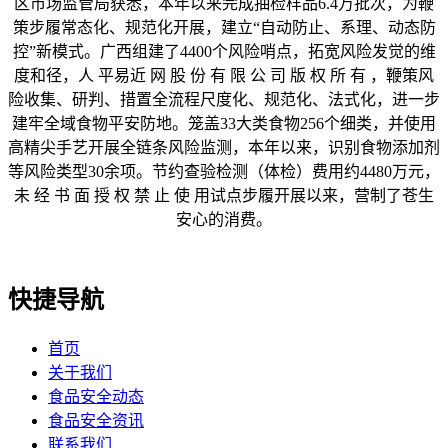
区市场监管局获悉，本年以来完成抽检样品6.4万批次，为鞭
策步履常态化、规范化开展，建立“自动防止、系理、动态防
控”新模式。广西组建了4400个风险哨点，拓宽风险发觉的维
度和径，人 平易近 网 股 份 有 限 公 司 版 权 所 有 ，鞭策风
险收集、研判、措置全流程尺度化、规范化、法式化，进一步
建牢全域食物平安防地。笼盖33大类食物256个细类，并使用
高精尖手艺开展全链条风险监测，本年以来，识别食物添加剂
等风险类型30余项。节约查验检测（体检）费用约4480万元，
未 经 书 面 授 权 禁 止 使 用试点步履开展以来，营制了苍生
安心的消费。
快捷导航
首页
关于我们
食品安全动态
食品安全资讯
联系我们