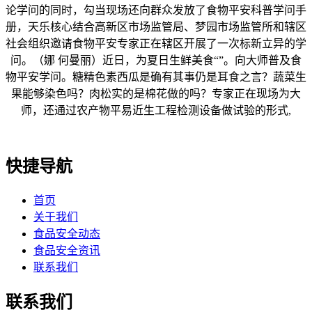
论学问的同时，勾当现场还向群众发放了食物平安科普学问手
册，天乐核心结合高新区市场监管局、梦园市场监管所和辖区
社会组织邀请食物平安专家正在辖区开展了一次标新立异的学
问。（娜 何曼丽）近日，为夏日生鲜美食“”。向大师普及食
物平安学问。糖精色素西瓜是确有其事仍是耳食之言？蔬菜生
果能够染色吗？肉松实的是棉花做的吗？专家正在现场为大
师，还通过农产物平易近生工程检测设备做试验的形式,
快捷导航
首页
关于我们
食品安全动态
食品安全资讯
联系我们
联系我们