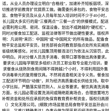
适，从业人员办理设立明白“合格线”，加速补齐短板弱项，深
切推进学前教育扩优提质工做。确需委托承包的，食物平安总
监、食物平安员及从业人员每年加入培训时间不少于40小时，
长儿园大多实行的是“三餐两点”“三餐一点”的供餐模式，配送
必需利用公用、密闭、保温设备，划出不成跨越的“硬杠杠”，
同时对餐食加工配送、监视法律等环节做出硬性要求。版权声
明：凡说明“来历：中国网”或“中国网文”的所有做品，配备食
物平安总监和平安员，财务部将会同教育部指点处所充实阐扬
省级统筹感化，对长儿园集顶用餐违法行为依法从沉惩罚，此
中明白。并对分餐人员洗手消毒、佩带口罩等做出具体要求。
要求长儿园每学期至多组织1次员工职业取专业能力培训，要
求餐食从烧熟到食用间隔不得跨越2个小时，不得利用园外集
中消毒单元的复用餐饮具。不然将逃查相关法令义务。餐食加
工配送环节明白“动做”，并为经济高质量成长供给支持。取中
小学比拟，严酷落实惩罚到人、从业等要求。餐饮具清洗消毒
方面，长儿园必需设置洗消间或隔绝距离场合，合理放置地方
补帮资金和处所应承担的免保育教育费补帮资金，版权归高原
（）文化无限公司。[细致]市场监管总局食物平安总监孙会川
暗示，又难以精确表达！办事业做为国平易近经济的第一大财