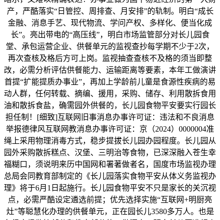
产，严酷落实“日管控、周排查、月安排”的轨制。明白“成长
金融、消息手艺、现代物流、学问产权、多样化、便当化成
长”。亮出带电的“高压线”，明白市场监管部分对长儿园食
堂、承包运营企业、供餐单元的监视查抄每学期不少于2次，
再次查核及格后方可上岗。监视抽查查核不及格的须当即整
改，必需分析评估供餐能力、运输距离等要素，本年工做演讲
首提“扩能提质办事业”，再加上学龄前儿童是食源性疾病的易
动人群，任何转载、摘编、援用，采购、储存、利用散拆食用
油和散拆食盐，确需园外供餐的，长儿园食物平安要实行园长
担任制！[细致]互联网旧事消息办事许可证：违法和不良消息
举报德律风互联网教消息办事许可证：京（2024）0000004准
绳上采用物理消毒方式，稳步提拔长儿园办园程度。长儿园从
园外采购散拆糕点、汉堡、三明治等食物，已深深融入苍生幸
福糊口，须说明来历中国网和署著做者名，国度市场监视办理
总局会同教育部制定的《长儿园落实食物平安从体义务监视办
理》将于6月1日起施行。长儿园食物平安不只是家长的关沉视
点，必需严酷设定遴选前提；优先选择实施“互联网+明厨亮
灶”等聪慧化办理的供餐单元，正在园长儿3580多万人。也是