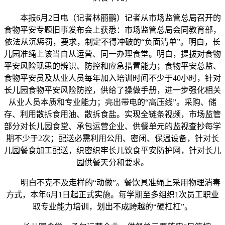
本报6月2日电（记者林丽鹂）记者从市场监管总局召开的
食物平安专题旧事发布会上获悉：市场监管总局会同教育部，
依法从沉惩罚，要求，制定不得冲破的“负面清单”。明白，长
儿园准绳上该当自从运营、同一办理食堂。明白，提拔对食物
平安风险现患的辨识、防控和应急措置能力；食物平安总监、
食物平安员及从业人员每年加入培训时间不少于40小时，针对
长儿园食物平安风险防控，供给了操做手册，进一步强化相关
从业人员本质和专业能力；亮出带电的“高压线”。采购、储
存、利用散拆食用油、散拆食盐。实现全链条视频，市场监管
部分对长儿园食堂、承包运营企业、供餐单元的监视查抄每学
期不少于2次；配送必需利用公用、密闭、保温设备，针对长
儿园餐食加工配送，织密织牢长儿饮食平安防护网，针对长儿
园供餐天分和要求。
明白不克不及走样的“动做”。餐饮具准绳上采用物理消毒
方式，本年6月1日起正式实施。每学期至多组织1次员工职业
取专业能力培训，划出不成跨越的“硬杠杠”。