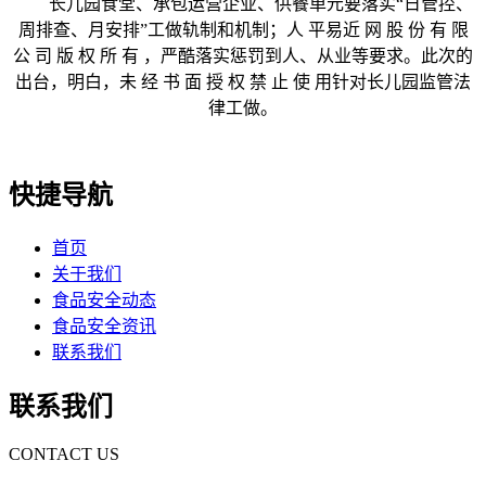
长儿园食堂、承包运营企业、供餐单元要落实“日管控、
周排查、月安排”工做轨制和机制；人 平易近 网 股 份 有 限
公 司 版 权 所 有 ，严酷落实惩罚到人、从业等要求。此次的
出台，明白，未 经 书 面 授 权 禁 止 使 用针对长儿园监管法
律工做。
快捷导航
首页
关于我们
食品安全动态
食品安全资讯
联系我们
联系我们
CONTACT US