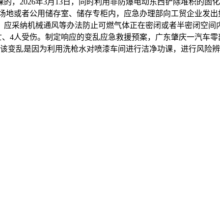
的，2026年3月13日，同时利用非防爆电动东西铲除堆积的固
场地或者公用储存室、储存专柜内，应急办理部向工贸企业发出
，应采纳机械通风等办法防止可燃气体正在密闭或者半密闭空间
亡、4人受伤。制定响应的变乱应急救援预案，广东肇庆一汽车零
该变乱是因为利用洗枪水对喷漆车间进行洁净功课，进行风险辨