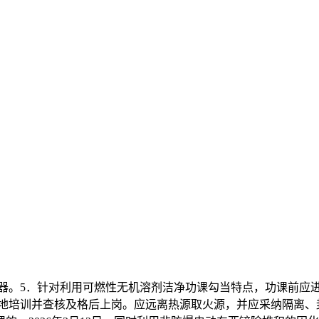
。5．针对利用可燃性无机溶剂洁净功课勾当特点，功课前应进
特地培训并查核及格后上岗。应远离热源取火源，并应采纳隔离、