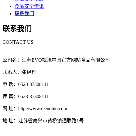
食品安全资讯
联系我们
联系我们
CONTACT US
公司名：江苏EVO视讯中国官方网站食品有限公司
联系人：张经理
电 话：0523-87308111
传 真：0523-87308111
网 址：http://www.reenobio.com
地 址：江苏省泰兴市黄桥镇通联路1号