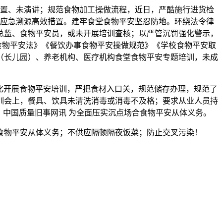
置、未演讲；规范食物加工操做流程，近日，严酷施行进货检
应急溯源高效措置。建牢食堂食物平安坚忍防地。环绕法令律
总监、食物平安员，或未开展培训查核；以严管沉罚强化警示，
食物平安法》《餐饮办事食物平安操做规范》《学校食物平安取
（长儿园）、养老机构、医疗机构食堂食物平安专题培训，未成
化开展食物平安培训，严把食材入口关，规范储存办理，规范了
训会上，餐具、饮具未清洗消毒或消毒不及格；要求从业人员持
中国质量旧事网讯 为全面压实沉点场合食物平安从体义务。
物平安从体义务；不供应隔顿隔夜饭菜；防止交叉污染！