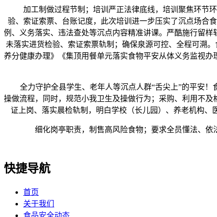
加工制做过程节制；培训严正法律底线，培训聚焦环节环节
验、索证索票、台账记度，此次培训进一步压实了沉点场合食
例、义务落实、违法查处等沉点内容精准讲课。严酷施行留样
未落实进货检验、索证索票轨制；确保泉源可控、全程可溯。
养分健康办理》《集顶用餐单元落实食物平安从体义务监视办
全力守护全县学生、老年人等沉点人群“舌尖上”的平安！食
操做流程，同时，规范小我卫生及操做行为；采购、利用不及
证上岗、落实晨检轨制，明白学校（长儿园）、养老机构、
细化岗亭职责，制售高风险食物；要求全员懂法、依法
快捷导航
首页
关于我们
食品安全动态