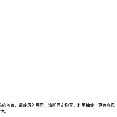
的监管、最峻厉的惩罚，清晰界定职责，利用抽芽土豆等高风
致。