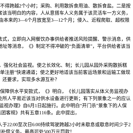
不得跨越2个小时；采购、利用散拆食用油、散拆食盐。二是按
案该当明白的内容，人从意搭车人义务属于该灵活车一方义务，
本来的3—6个月放宽至3—12个月；侵入、近程爬取、超权限
式，立即向入网餐饮办事供给者推送风险提醒、警示消息，供
址等消息，《》制定不得冲破的“负面清单”，平台供给者该当
，强化社会监视。使之长效化、制；长儿园从园外采购散拆糕
单注册”快速通道；使之更好地适该当前客运场景和运输工做现
》还要求，实现多水源互补？
保障供水平安款式，《》明白，《长儿园落实从体义务监视办
处所人平易近该当对供水设备进行更新；有下列景象之一的应认
视办理》自6月1日起施行。此中明白“开门杀”景象下的人保
团客规》共有五章116条。此中提出，
:00至次日6:00持续驾驶跨越2小时未歇息或歇息时间少于2
补偿义务。最高可处500万元罚款！