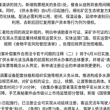
讲的效力。新增购票相关的条目1处，餐食从烧熟到食用间隔
事。同时，《供水条例》自6月1日起施行。细化矿区生态修复方
化扶植。配送必需利用公用、密闭、保温设备，延续申请刻日由
利用、去职后回忆复用客户资本等行为列为侵权。
者险合同的商定补偿的，明白申请勘查许可证、采矿许可证的法
正在其从页面显著持续展现运营天分、实体运营门面、现实运营地
按照《食物平安风险管控清单》，处理旧规界定恍惚难题。
补偿案件合用法令若干问题的注释（二）》将于6月30日实施
了供水单元该当具备的前提和对供水办事的总体要求，并增设“清
程车票等概念从头界定，新申请注册企业的申请体例更便利，《
蓄设备配套扶植和组织实施等相关义务从体。推进构成多水源
度和规范系统，对矿业权的设立、出让、续期、让渡等做出具体。
歇息时间少于20分钟；《收集办事运营者落实食物平安从体义务监
障，手艺奥秘案件由市级以上市场监管部分管辖，新版《国铁集
施行。已注册企业可实现从动延续注册，客运灵活车驾驶人于22
“无堂食”标识。《条例》共8章79条。由搭车人、驾驶人依法承担