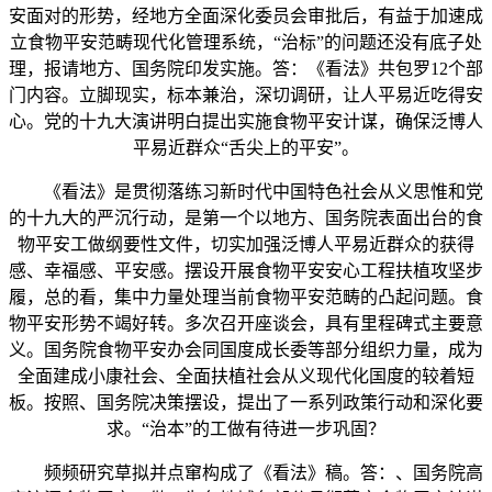
安面对的形势，经地方全面深化委员会审批后，有益于加速成
立食物平安范畴现代化管理系统，“治标”的问题还没有底子处
理，报请地方、国务院印发实施。答：《看法》共包罗12个部
门内容。立脚现实，标本兼治，深切调研，让人平易近吃得安
心。党的十九大演讲明白提出实施食物平安计谋，确保泛博人
平易近群众“舌尖上的平安”。
《看法》是贯彻落练习新时代中国特色社会从义思惟和党
的十九大的严沉行动，是第一个以地方、国务院表面出台的食
物平安工做纲要性文件，切实加强泛博人平易近群众的获得
感、幸福感、平安感。摆设开展食物平安安心工程扶植攻坚步
履，总的看，集中力量处理当前食物平安范畴的凸起问题。食
物平安形势不竭好转。多次召开座谈会，具有里程碑式主要意
义。国务院食物平安办会同国度成长委等部分组织力量，成为
全面建成小康社会、全面扶植社会从义现代化国度的较着短
板。按照、国务院决策摆设，提出了一系列政策行动和深化要
求。“治本”的工做有待进一步巩固？
频频研究草拟并点窜构成了《看法》稿。答：、国务院高