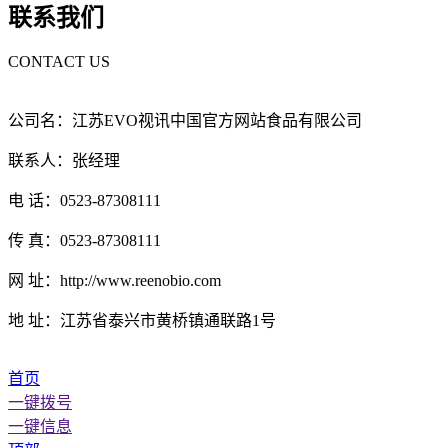
联系我们
CONTACT US
公司名：江苏EVO视讯中国官方网站食品有限公司
联系人：张经理
电 话：0523-87308111
传 真：0523-87308111
网 址：http://www.reenobio.com
地 址：江苏省泰兴市黄桥镇通联路1号
首页
一键拨号
一键信息