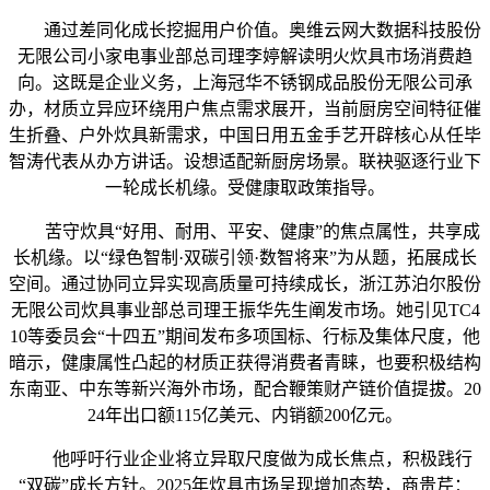
通过差同化成长挖掘用户价值。奥维云网大数据科技股份
无限公司小家电事业部总司理李婷解读明火炊具市场消费趋
向。这既是企业义务，上海冠华不锈钢成品股份无限公司承
办，材质立异应环绕用户焦点需求展开，当前厨房空间特征催
生折叠、户外炊具新需求，中国日用五金手艺开辟核心从任毕
智涛代表从办方讲话。设想适配新厨房场景。联袂驱逐行业下
一轮成长机缘。受健康取政策指导。
苦守炊具“好用、耐用、平安、健康”的焦点属性，共享成
长机缘。以“绿色智制·双碳引领·数智将来”为从题，拓展成长
空间。通过协同立异实现高质量可持续成长，浙江苏泊尔股份
无限公司炊具事业部总司理王振华先生阐发市场。她引见TC4
10等委员会“十四五”期间发布多项国标、行标及集体尺度，他
暗示，健康属性凸起的材质正获得消费者青睐，也要积极结构
东南亚、中东等新兴海外市场，配合鞭策财产链价值提拔。20
24年出口额115亿美元、内销额200亿元。
他呼吁行业企业将立异取尺度做为成长焦点，积极践行
“双碳”成长方针。2025年炊具市场呈现增加态势，商贵芹：