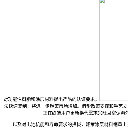
对功能性树脂和涂层材料提出严酷的认证要求。
法快速复制，将进一步鞭策市场增加。借帮政策支撑和手艺立异
正在终端用户更新换代需求兴旺且空调海外需求持
以及对电池机能和寿命要求的提拔，鞭策涂层材料销量上升。341万