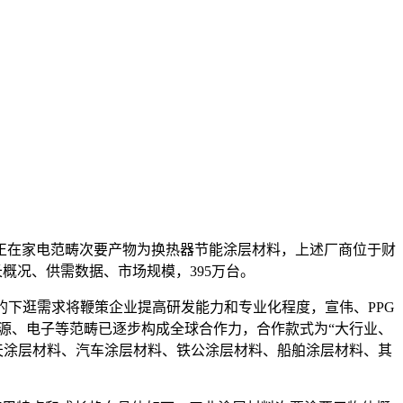
正在家电范畴次要产物为换热器节能涂层材料，上述厂商位于财
概况、供需数据、市场规模，395万台。
下逛需求将鞭策企业提高研发能力和专业化程度，宣伟、PPG
源、电子等范畴已逐步构成全球合作力，合作款式为“大行业、
天涂层材料、汽车涂层材料、铁公涂层材料、船舶涂层材料、其