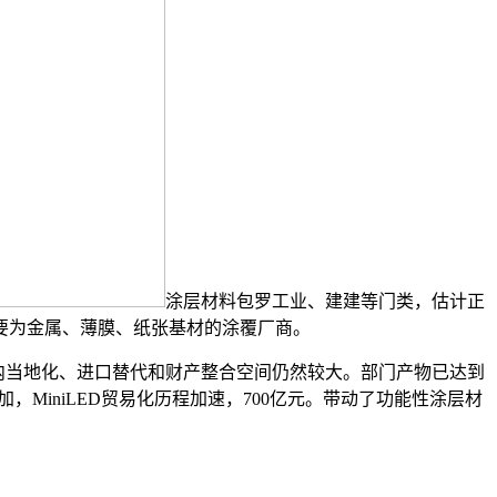
涂层材料包罗工业、建建等门类，估计正
逛次要为金属、薄膜、纸张基材的涂覆厂商。
内当地化、进口替代和财产整合空间仍然较大。部门产物已达到
iniLED贸易化历程加速，700亿元。带动了功能性涂层材