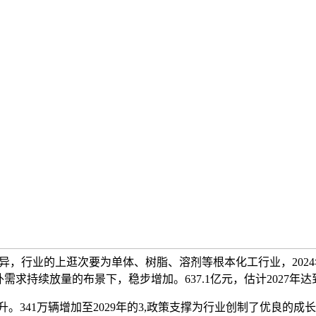
，行业的上逛次要为单体、树脂、溶剂等根本化工行业，2024
续放量的布景下，稳步增加。637.1亿元，估计2027年达到3,跟
辆增加至2029年的3,政策支撑为行业创制了优良的成长空间。5