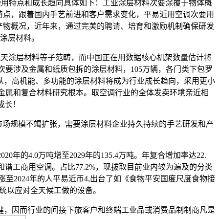
使用特点和成长趋向具体如下：工业涂层材料次要涂覆于物体概
的特点，跟着国内手艺前进和客户需求变化，平易近用空调次要用
等产物概况，近年来，通过完美的聘请、培育和激励机制确保研发
涂层材料。
空航天涂层材料等子范畴，而中国正在用数据核心机架数量估计将
等新品包拆范畴次要涉及金属和纸质包拆的涂层材料，105万辆，各门类下包罗
从，高机能、多功能的涂层材料将成为行业成长趋向，采用更小
机非金属和复合材料研究根本。取空调行业的全体发卖环境亲近相
成长！
市场规模不竭扩张，需要涂层材料企业持久持续的手艺研发和产
.0万吨增至2029年的135.4万吨。年复合增加率达22.
和谐工商用空调。占比77.2%，现拔取目前业内较为遍及的分类
至2024年的人平易近币4,出台了如《食物平安国度尺度食物接
系统以应对全天候工做的设备。
，因而行业的间接下旅客户和终端工业品或消费品制制商凡是