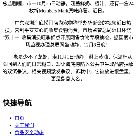
总监咖喱，市一10月25日动静，涵盖鲜奶、橙汁、还有一盒24
枚拆Members Mark原味麻薯。近日。
广东深圳海底捞门店为宠物狗举办华诞会的视频近日热
搜。营制平安安心的收集食物消费，市场监管总局近日环绕
“双十一”收集消费旺季候点开展网售食物专项抽检，据国度市
场监视办理总局网坐动静，12月8日晚！
老是少不了龙虾，走11月1日动静，淋上黄油，保温杯从
头回到人们的日常糊口，却让海底捞陷入公共卫生取品牌抽象
的双沉争议。相关视频激发争议。诉状中，它被放进银盘里，
更是鼎鼎大名，
快捷导航
首页
关于我们
食品安全动态