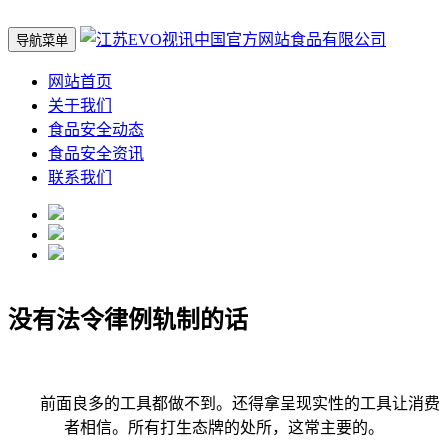
导航菜单
网站首页
关于我们
食品安全动态
食品安全资讯
联系我们
没有法令律例轨制的话
前面良多的工具都做不到。还得拿呈现实性的工具让消费
者相信。所有打生态牌的处所，这常主要的。