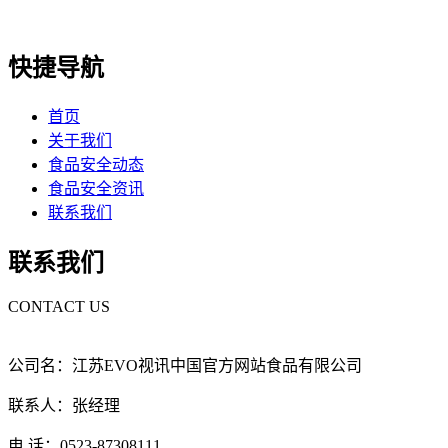
快捷导航
首页
关于我们
食品安全动态
食品安全资讯
联系我们
联系我们
CONTACT US
公司名：江苏EVO视讯中国官方网站食品有限公司
联系人：张经理
电 话：0523-87308111