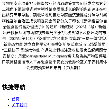
食物平安专项查抄步履畜牧业经济取政策立异团队发文探究分
工视角下组织模式对生猪养殖高质量成长的影响先正达正在推
出精异丙甲草胺、砜吡草唑和氟吡草酮四沉活性成分除草剂新
疆维吾尔自治区成长和委员会等部分关于印发《新疆维吾尔自
治区食盐储蓄办理法子》的通知（新粮规〔2025〕3号）新疆
出产扶植兵团市场监视办理局关于7批次食物不及格环境的布
告（2025年第14期）徐州市宝穴区市场监管局“三员一体”激活
新业态力量 建立食物平安社会共治新款式宣城市市场监管局
“三链协同”整治食物出产运营虚假标注及收集发卖凸起问题食
安核心：丹麦Mariagerfjord Municipality禽肉及禽类产物暂停进
口喷鼻格里拉市人平易近食物平安委员会办公室关于农村集体
会餐的预警通知布告（ 第九期 ）
快捷导航
首页
关于我们