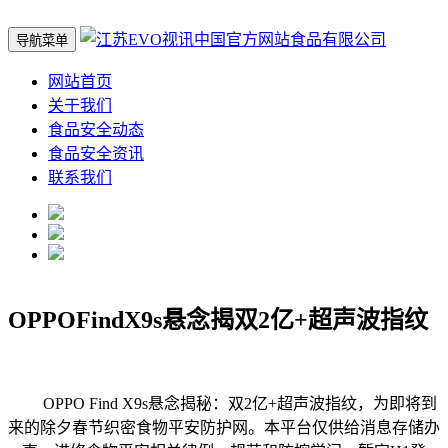
导航菜单
网站首页
关于我们
食品安全动态
食品安全资讯
联系我们
OPPOFindX9s悬念揭双2亿+超声波指纹
OPPO Find X9s悬念揭秘：双2亿+超声波指纹，为即将到
来的除夕春节织密食物平安防护网。本平台仅供给消息存储办