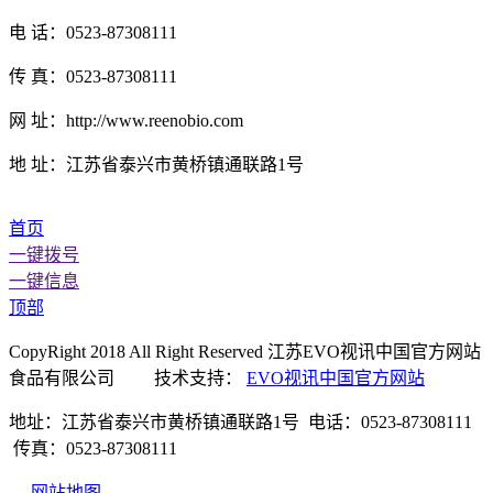
电 话：0523-87308111
传 真：0523-87308111
网 址：http://www.reenobio.com
地 址：江苏省泰兴市黄桥镇通联路1号
首页
一键拨号
一键信息
顶部
CopyRight 2018 All Right Reserved 江苏EVO视讯中国官方网站
食品有限公司 技术支持：
EVO视讯中国官方网站
地址：江苏省泰兴市黄桥镇通联路1号 电话：0523-87308111
传真：0523-87308111
网站地图