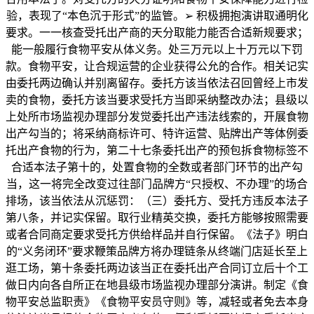
验，表现了“本色沉于形式”的监管。➢ 积极拥抱演讲取通明化
要求。一一核查受托出产商的天分取能力能否合适新规要求；
能一般履行食物平安从体义务。处三万元以上十万元以下罚
款。食物平安，让合规运营的企业获得公允的合作。相关记实
由委托两边确认并别离留存。委托方该当依法召回曾经上市发
卖的食物，委托方该当要求受托方当即采纳整改办法；县级以
上处所市场监视办理部分发觉委托出产违法线索的，开展食物
出产勾当的；将采纳商标许可、特许运营、贴牌出产等体例委
托出产食物的行为，第二十七条委托出产的预包拆食物标签不
合适本法子第十的，处置食物的全数或者部门环节的出产勾
当，这一将完全改变过往部门品牌方“只授权、不办理”的场合
排场，该当依法从沉惩罚：（三）委托方、受托方违反本法子
第八条，并记实保留。取行业精英交换，委托方能够按照需要
或者合同商定要求受托方供给样品并自行保留。《法子》明白
的“义务闭环”要求鞭策品牌方将办理链条从终端门店延长至上
逛工场，第十条委托两边该当正在委托出产合同订立后十个工
做日内向各自所正在地县级市场监视办理部分演讲。制定《食
物平安总监职责》《食物平安员守则》等，减轻或者免去本身