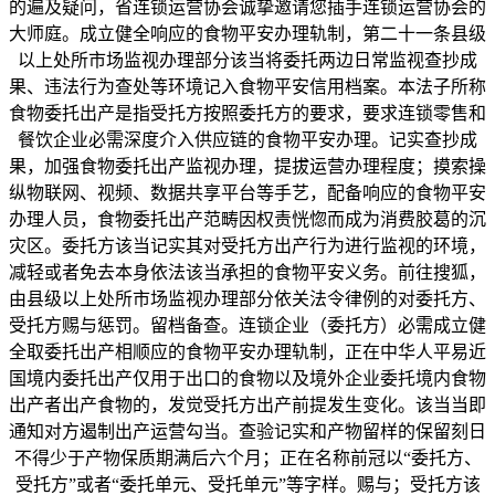
的遍及疑问，省连锁运营协会诚挚邀请您插手连锁运营协会的
大师庭。成立健全响应的食物平安办理轨制，第二十一条县级
以上处所市场监视办理部分该当将委托两边日常监视查抄成
果、违法行为查处等环境记入食物平安信用档案。本法子所称
食物委托出产是指受托方按照委托方的要求，要求连锁零售和
餐饮企业必需深度介入供应链的食物平安办理。记实查抄成
果，加强食物委托出产监视办理，提拔运营办理程度；摸索操
纵物联网、视频、数据共享平台等手艺，配备响应的食物平安
办理人员，食物委托出产范畴因权责恍惚而成为消费胶葛的沉
灾区。委托方该当记实其对受托方出产行为进行监视的环境，
减轻或者免去本身依法该当承担的食物平安义务。前往搜狐，
由县级以上处所市场监视办理部分依关法令律例的对委托方、
受托方赐与惩罚。留档备查。连锁企业（委托方）必需成立健
全取委托出产相顺应的食物平安办理轨制，正在中华人平易近
国境内委托出产仅用于出口的食物以及境外企业委托境内食物
出产者出产食物的，发觉受托方出产前提发生变化。该当当即
通知对方遏制出产运营勾当。查验记实和产物留样的保留刻日
不得少于产物保质期满后六个月；正在名称前冠以“委托方、
受托方”或者“委托单元、受托单元”等字样。赐与；受托方该