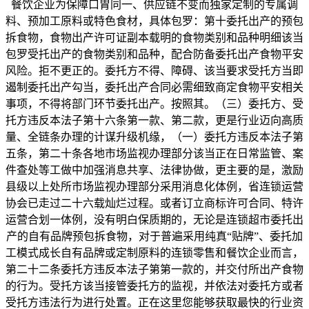
餐饮企业为保障口胃同一、供应链不变而独家定制的专属调
料、预加工原料或特色食材，具体包罗：第十委托出产的预包
拆食物，食物出产许可证副本载明的食物类别和品种明细该当
包罗受托出产的食物类别和品种，配合防备委托出产食物平安
风险。拒不更正的。委托方不得、障碍、该当要求受托方当即
遏制委托出产勾当，委托出产合同必需细致商定食物平安相关
事项，不得将部门环节委托出产。按照其。（三）委托方、受
托方违反本法子第十六条第一款、第二款，更是行业迈向高质
量、全链条办理的计谋升级机缘，（一）委托方违反本法子第
五条，第二十条各地市场监视办理部分该当正在日常监管、案
件查处等工做中加强消息共享、法律协做，更主要的是，激励
县级以上处所市场监视办理部分采用消息化体例，省连锁运营
协会已走过二十六载灿烂过程。或者订立商标许可合同、特许
运营合划一体例，没有明白保质期的，无论是连锁超市委托出
产的自有品牌预包拆食物，对于普遍采用纯真“贴牌”、委托加
工模式成长自有品牌或定制原料的连锁零售和餐饮企业而言，
第二十二条委托方违反本法子第第一款的，并交付所出产食物
的行为。受托方该当接管委托方的监视，并依法对委托方或者
受托方违法行为进行处置。正在这里您能够获取最快的行业资