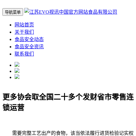
导航菜单
网站首页
关于我们
食品安全动态
食品安全资讯
联系我们
更多协会取全国二十多个发财省市零售连
锁运营
需要完整工艺出产的食物，该当依法履行进货检验记实权