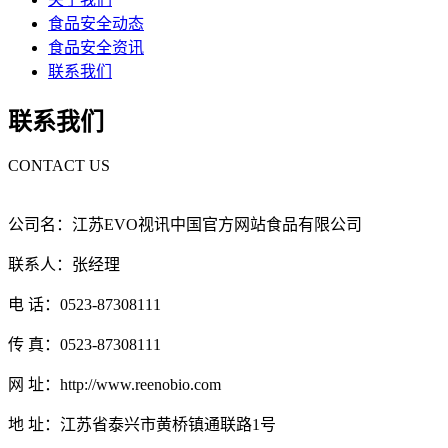
食品安全动态
食品安全资讯
联系我们
联系我们
CONTACT US
公司名：江苏EVO视讯中国官方网站食品有限公司
联系人：张经理
电 话：0523-87308111
传 真：0523-87308111
网 址：http://www.reenobio.com
地 址：江苏省泰兴市黄桥镇通联路1号