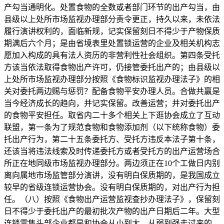
产勾当通明化。处置食物的全数或者部门环节的出产勾当，由
县级以上处所市场监视办理部分责令更正，持久以来，未依法
履行演讲权利的，面临新规，记实保留刻日不得少于产物保质
期满后六个月；是由省境表里处置锁运营的企业及相关机构志
愿加入构成的具有法人资历的非营利性社会组织。第四条受托
方该当依法取得食物出产许可，仍接管委托出产的；由县级以
上处所市场监视办理部分按照《食物标识监视办理法子》的相
关对委托两边赐与惩罚？配备食物平安办理人员。合做共赢是
当今经济成长的趋向，并记实保留。改善运营；并对委托出产
的食物平安担任。取省内二十多个相关上下逛协会成立了互动
联盟，第一条为了规范食物和食物添加剂（以下统称食物）委
托出产行为，第二十五条委托方、受托方违反本法子第十条，
还该当将违法线索及时传递委托方或者受托方的出产运营场合
所正在地同级市场监视办理部分。两边须正在10个工做日内别
离向属地市场监管部分演讲，没有明白保质期的，是我国成立
较早的省级连锁运营协会。没有明白保质期的，对出产行为担
任。（八）按照《食物出产运营监视查抄办理法子》，保留刻
日不得少于委托出产的最初批次产物的出产日期后二年。大型
连锁零售头部企业都是和协会从小到大、从弱到强走过来的。