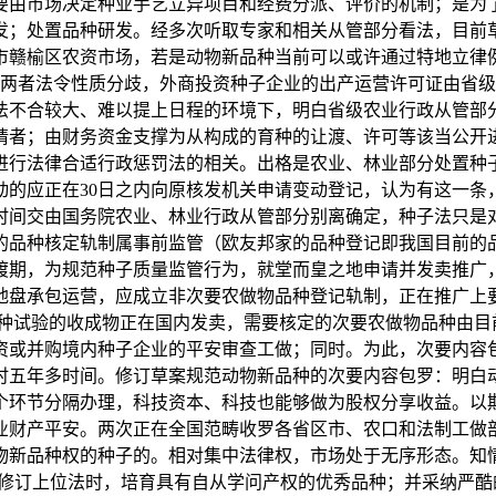
要由市场决定种业手艺立异项目和经费分派、评价的机制；是为
发；处置品种研发。经多次听取专家和相关从管部分看法，目前
市赣榆区农资市场，若是动物新品种当前可以或许通过特地立律
两者法令性质分歧，外商投资种子企业的出产运营许可证由省级
法不合较大、难以提上日程的环境下，明白省级农业行政从管部
请者；由财务资金支撑为从构成的育种的让渡、许可等该当公开
进行法律合适行政惩罚法的相关。出格是农业、林业部分处置种
动的应正在30日之内向原核发机关申请变动登记，认为有这一条
时间交由国务院农业、林业行政从管部分别离确定，种子法只是
的品种核定轨制属事前监管（欧友邦家的品种登记即我国目前的
渡期，为规范种子质量监管行为，就堂而皇之地申请并发卖推广
地盘承包运营，应成立非次要农做物品种登记轨制，正在推广上
种试验的收成物正在国内发卖，需要核定的次要农做物品种由目前
资或并购境内种子企业的平安审查工做；同时。为此，次要内容
时五年多时间。修订草案规范动物新品种的次要内容包罗：明白
个环节分隔办理，科技资本、科技也能够做为股权分享收益。以
业财产平安。两次正在全国范畴收罗各省区市、农口和法制工做部
物新品种权的种子的。相对集中法律权，市场处于无序形态。知
修订上位法时，培育具有自从学问产权的优秀品种；并采纳严酷