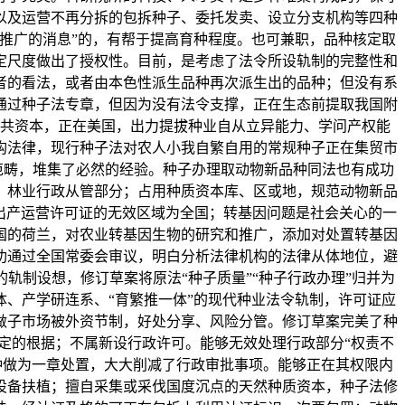
以及运营不再分拆的包拆种子、委托发卖、设立分支机构等四种
和推广的消息”的，有帮于提高育种程度。也可兼职，品种核定取
定尺度做出了授权性。目前，是考虑了法令所设轨制的完整性和
者的看法，或者由本色性派生品种再次派生出的品种；但没有系
通过种子法专章，但因为没有法令支撑，正在生态前提取我国附
共资本，正在美国，出力提拔种业自从立异能力、学问产权能
构法律，现行种子法对农人小我自繁自用的常规种子正在集贸市
范畴，堆集了必然的经验。种子办理取动物新品种同法也有成功
业、林业行政从管部分；占用种质资本库、区或地，规范动物新品
出产运营许可证的无效区域为全国；转基因问题是社会关心的一
国的荷兰，对农业转基因生物的研究和推广，添加对处置转基因
功通过全国常委会审议，明白分析法律机构的法律从体地位，避
轨制设想，修订草案将原法“种子质量”“种子行政办理”归并为
体、产学研连系、“育繁推一体”的现代种业法令轨制，许可证应
做子市场被外资节制，好处分享、风险分管。修订草案完美了种
定的根据；不属新设行政许可。能够无效处理行政部分“权责不
种做为一章处置，大大削减了行政审批事项。能够正在其权限内
设备扶植；擅自采集或采伐国度沉点的天然种质资本，种子法修