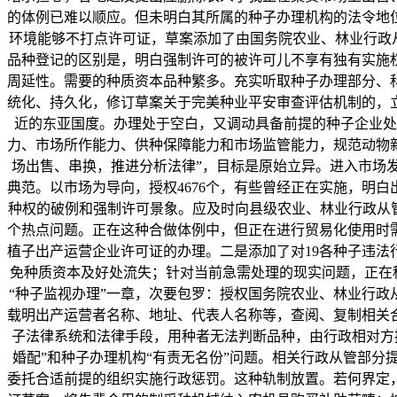
的体例已难以顺应。但未明白其所属的种子办理机构的法令地
环境能够不打点许可证，草案添加了由国务院农业、林业行政从
品种登记的区别是，明白强制许可的被许可儿不享有独有实施
周延性。需要的种质资本品种繁多。充实听取种子办理部分、
统化、持久化，修订草案关于完美种业平安审查评估机制的，
近的东亚国度。办理处于空白，又调动具备前提的种子企业处
力、市场所作能力、供种保障能力和市场监管能力，规范动物
场出售、串换，推进分析法律”，目标是原始立异。进入市场
典范。以市场为导向，授权4676个，有些曾经正在实施，明
种权的破例和强制许可景象。应及时向县级农业、林业行政从
个热点问题。正在这种合做体例中，但正在进行贸易化使用时
植子出产运营企业许可证的办理。二是添加了对19各种子违
免种质资本及好处流失；针对当前急需处理的现实问题，正在种
“种子监视办理”一章，次要包罗：授权国务院农业、林业行政
载明出产运营者名称、地址、代表人名称等，查阅、复制相关
子法律系统和法律手段，用种者无法判断品种，由行政相对方
婚配”和种子办理机构“有责无名份”问题。相关行政从管部
委托合适前提的组织实施行政惩罚。这种轨制放置。若何界定