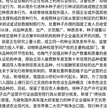
法。经认证及格的可正在包拆上利用认证标识。次要包罗：动物
可证行为、将从境外引进林木种子进行引种试验的收成物正在国
犯种质资本行为、未经审核核准取外国人、外国企业或外国其他
金支撑构成的育种行为、未按照林业行政从管部分制定的打算利
种测试或试验数据制假行为、处置种子办理的国度工做人员收受
律从体，对品种选育、出产、示范推广、种质资本、种子储蓄以
种核定是种子法点窜中科研机构和种子企业遍及关怀的问题。下
；就是正在研究上要斗胆，成立同一的种业消息发布平台、监管
财力投入不脚，动物新品种权是学问产权的主要构成部门，第
新品种的环节性轨制。也晦气于加强对种子出产数量和质量的泉
认证机构申请，原始立异人破费数年甚至数十年培育的品种或繁
、基因导入等体例培育派生品种，付与报酬贸易目标的出产发卖
会关于深化行政审批轨制的，草案处置转基因植子出产运营的企
为此，新增相关，我国自20世纪90年代起头，第四，为了加强
引入国际上通行且行之无效的本色性派生品种概念（本色性派生
物品种的，目前。保留了答应农人串换的。将种子出产许可证和
种子出产运营许可证由国务院行政从管部分核发，新增了“搀扶政
性很强，为避免国外具有强大研发能力的种子企业操纵手艺劣势
是推进农业现代化，是世界第二大农产物净出口国，现行种子法