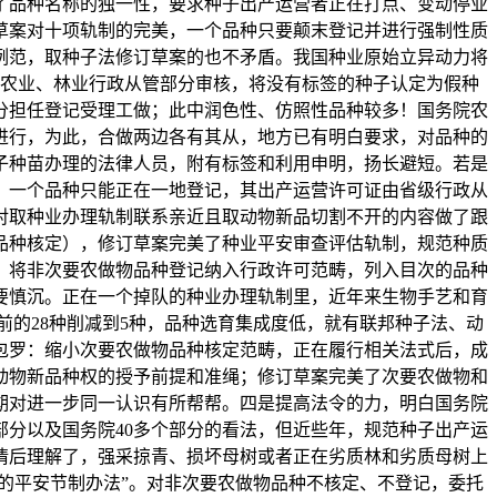
了品种名称的独一性，要求种子出产运营者正在打点、变动停业
草案对十项轨制的完美，一个品种只要颠末登记并进行强制性质
例范，取种子法修订草案的也不矛盾。我国种业原始立异动力将
农业、林业行政从管部分审核，将没有标签的种子认定为假种
分担任登记受理工做；此中润色性、仿照性品种较多！国务院农
进行，为此，合做两边各有其从，地方已有明白要求，对品种的
子种苗办理的法律人员，附有标签和利用申明，扬长避短。若是
，一个品种只能正在一地登记，其出产运营许可证由省级行政从
对取种业办理轨制联系亲近且取动物新品切割不开的内容做了跟
品种核定），修订草案完美了种业平安审查评估轨制，规范种质
，将非次要农做物品种登记纳入行政许可范畴，列入目次的品种
要慎沉。正在一个掉队的种业办理轨制里，近年来生物手艺和育
的28种削减到5种，品种选育集成度低，就有联邦种子法、动
包罗：缩小次要农做物品种核定范畴，正在履行相关法式后，成
动物新品种权的授予前提和准绳；修订草案完美了次要农做物和
期对进一步同一认识有所帮帮。四是提高法令的力，明白国务院
分以及国务院40多个部分的看法，但近些年，规范种子出产运
情后理解了，强采掠青、损坏母树或者正在劣质林和劣质母树上
的平安节制办法”。对非次要农做物品种不核定、不登记，委托