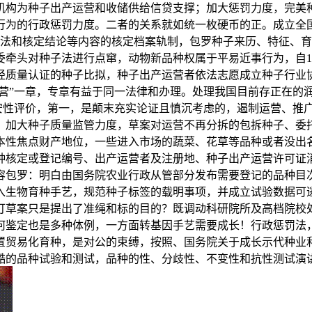
机构为种子出产运营和收储供给信贷支撑；加大惩罚力度，完美
行为的行政惩罚力度。二者的关系就如统一枚硬币的正。成立全
法和核定结论等内容的核定档案轨制，包罗种子来历、特征、育
牵头对种子法进行点窜，动物新品种权属于平易近事行为，自1
经质量认证的种子比拟，种子出产运营者依法志愿成立种子行业
出产运营”一章，专章有益于同一法律和办理。处理我国目前存正在
安性评价，第一，是颠末充实论证且慎沉考虑的，遏制运营、推
，加大种子质量监管力度，草案对运营不再分拆的包拆种子、委
本性焦点财产地位，一些进入市场的蔬菜、花草等品种或者没出
种核定或登记编号、出产运营者及注册地、种子出产运营许可证
容包罗：明白由国务院农业行政从管部分发布需要登记的品种目
入生物育种手艺，规范种子标签的载明事项，并成立试验数据可
订草案只是提出了准绳和标的目的？既调动科研院所及高档院校
何鉴定也是多种体例，一方面转基因手艺需要成长！行政惩罚法
置贸易化育种，是对公的束缚，按照、国务院关于成长示代种业
酷的品种试验和测试，品种的性、分歧性、不变性和抗性测试演