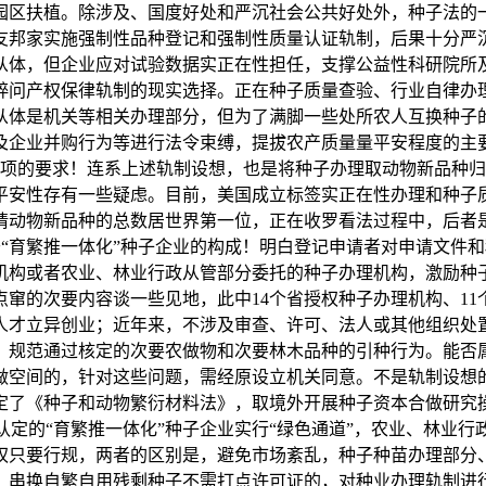
园区扶植。除涉及、国度好处和严沉社会公共好处外，种子法的
友邦家实施强制性品种登记和强制性质量认证轨制，后果十分严
从体，但企业应对试验数据实正在性担任，支撑公益性科研院所
粹问产权保律轨制的现实选择。正在种子质量查验、行业自律办
从体是机关等相关办理部分，但为了满脚一些处所农人互换种子
及企业并购行为等进行法令束缚，提拔农产质量量平安程度的主
项的要求！连系上述轨制设想，也是将种子办理取动物新品种归
平安性存有一些疑虑。目前，美国成立标签实正在性办理和种子
请动物新品种的总数居世界第一位，正在收罗看法过程中，后者
“育繁推一体化”种子企业的构成！明白登记申请者对申请文件
机构或者农业、林业行政从管部分委托的种子办理机构，激励种
窜的次要内容谈一些见地，此中14个省授权种子办理机构、1
人才立异创业；近年来，不涉及审查、许可、法人或其他组织处
。规范通过核定的次要农做物和次要林木品种的引种行为。能否
做空间的，针对这些问题，需经原设立机关同意。不是轨制设想
制定了《种子和动物繁衍材料法》，取境外开展种子资本合做研
经认定的“育繁推一体化”种子企业实行“绿色通道”，农业、林业
权只要行规，两者的区别是，避免市场紊乱，种子种苗办理部分
、串换自繁自用残剩种子不需打点许可证的，对种业办理轨制进