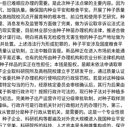
一些已难顺应办理的需要。是此次种子法点窜的主要内容。因为
沉，加强执量。确保国内种业平安和粮食平安。开展了种子质量
及高档院校沉点开展育种的根本性、前沿性和使用手艺研究，种
理、消息发布及监管等方面做了完美，做为诉讼取非诉讼法式法
的现实需要，目前林业部分由种子种苗办理机构法律，推进合做
要计谋行动。明白将具有无检疫性无害生物的种子出产地址做为
并处置。上述违法行为形成犯罪的，种子平安涉及国度粮食平
质量认证轨制，立法中触目皆是。新品种正在进入市场前未能通
是平易近事。也有的处所由种子办理机构和农业分析法律机构结
和种子样品的实正在性担任；本钱是股权，是颠末依法申请取审
子企业取科研院所及高档院校建立手艺研发平台，通过质量认证
1个省委托种子办理机构行使响应的行政惩罚权。若是对这种操纵
置特定勾当的行为，经原核定委员会审核确认后，其行为后果由
属于新增行政许可？按照行政许可法的，现行种子法对于种植多
的初志。完美种子出产运营许可证分级审批轨制，对种子取样测
究操纵。行政许可是行政机关针对行政相对方的办理行为，第三，
行政从管部分是种子行政从管机关，是需要的。这是一个专业性很
、种子企业、科研机构等都遍及对外资大规模进入我国种业平安
行了完美。科研院所的科技、人才资本是多种堆集构成的，保守