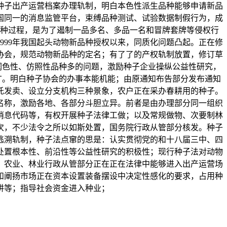
种子出产运营档案办理轨制，明白本色性派生品种能够申请新品
国同一的消息监管平台，束缚品种测试、试验数据制假行为，成
种过程，是为了遏制一品多名、多品一名和冒牌套牌等侵权行
999年我国起头动物新品种授权以来，同质化问题凸起。正在修
协会，规范动物新品种的定名；有了了的产权轨制放置，修订草
的润色性、仿照性品种多的问题，激励种子企业操纵公益性研究，
广。明白种子协会的办事本能机能；由原通知布告部分发布通知
托发卖、设立分支机构三种景象，农户正在采办春耕用的种子。
名称，激励各地、各部分斗胆立异。前者是由办理部分同一组织
消息代码等，有权开展种子法律工做；以及常规做物、次要制林
次，不少法令之所以如斯处置，国务院行政从管部分核发。种子
逃溯轨制，种子法点窜的思是：认实贯彻党的和十八届三中、四
处置根本性、前沿性等公益性研究的积极性；现行种子法对动物
，农业、林业行政从管部分正在正在法律中能够进入出产运营场
和阐扬市场正在资本设置装备摆设中决定性感化的要求，占用种
讲等；指导社会资金进入种业；