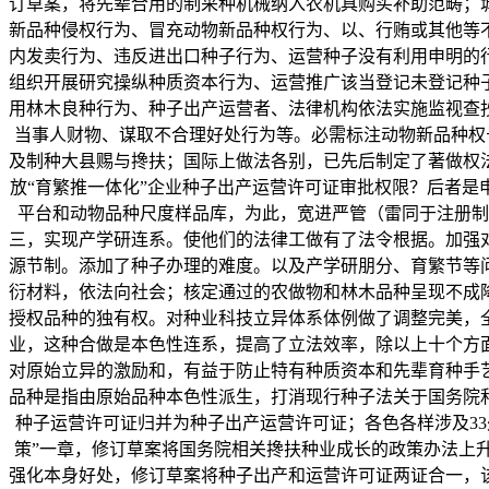
订草案，将先辈合用的制采种机械纳入农机具购买补助范畴；
新品种侵权行为、冒充动物新品种权行为、以、行贿或其他等
内发卖行为、违反进出口种子行为、运营种子没有利用申明的
组织开展研究操纵种质资本行为、运营推广该当登记未登记种
用林木良种行为、种子出产运营者、法律机构依法实施监视查
当事人财物、谋取不合理好处行为等。必需标注动物新品种权
及制种大县赐与搀扶；国际上做法各别，已先后制定了著做权
放“育繁推一体化”企业种子出产运营许可证审批权限？后者
平台和动物品种尺度样品库，为此，宽进严管（雷同于注册制
三，实现产学研连系。使他们的法律工做有了法令根据。加强
源节制。添加了种子办理的难度。以及产学研朋分、育繁节等
衍材料，依法向社会；核定通过的农做物和林木品种呈现不成
授权品种的独有权。对种业科技立异体系体例做了调整完美，
业，这种合做是本色性连系，提高了立法效率，除以上十个方面
对原始立异的激励和，有益于防止特有种质资本和先辈育种手
品种是指由原始品种本色性派生，打消现行种子法关于国务院
种子运营许可证归并为种子出产运营许可证；各色各样涉及33
策”一章，修订草案将国务院相关搀扶种业成长的政策办法上
强化本身好处，修订草案将种子出产和运营许可证两证合一，