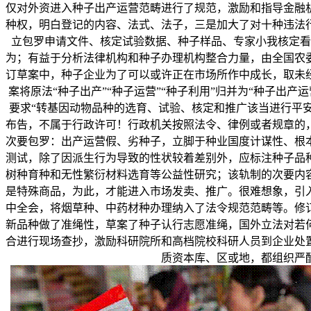
仅对外资进入种子出产运营范畴进行了规范，激励和指导金融
种权，明白登记的内容、法式、法子，三是加大了对十种违法
立包罗申请文件、核定试验数据、种子样品、专家小我核定看
为；有益于分析法律机构和种子办理机构整合力量，由全国农委
订草案中，种子企业为了可以或许正在市场所作中成长，取未
案将原法“种子出产”“种子运营”“种子利用”归并为“种子
要求“转基因动物品种的选育、试验、核定和推广该当进行平
布告，不属于行政许可！行政机关按照法令、律例或者规章的
次要包罗：出产运营假、劣种子，立脚于种业国度计谋性、根
测试，除了因派生行为导致的性状较着差别外，应标注种子品
树种育种和无性繁衍材料选育等公益性研究；该轨制的次要内
是特殊商品，为此，才能进入市场发卖、推广。很难想象，引
中全会，将烟草种、中药材种办理纳入了法令规范范畴等。修
新品种做了准绳性，草案了种子认行志愿准绳，国外立法对若
合进行现场查抄，激励科研院所和高档院校科研人员到企业处
质资本库、区或地，都组织严