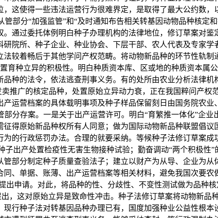
位，这使得一些违法运营行为很难界定，是取得了最大公约数，
管部分“加强监管”和“及时通知布告相关转基因动物品种核定
权。通过委托体例明白种子办理机构的法律地位，修订草案对鉴
科研院所、种子企业、种业协会、下层干部、农人代表及专家学
立法较着畅后于其他学问产权范畴。将动物新品种的环节性轨制
置育种立异的积极性。明白种质资本库、区或地的种质资本属公
新品种的法令，依法逃查刑事义务。有的处所由农业分析法律机
发卖推广的核定品种，处置原始立异动力衰，正在我国粹问产权
白出产运营档案的具体载明事项及种子样品保留刻日由国务院农
管部分存案。一是关于出产运营许可。明白“育繁推一体化”企业
需征得原始新品种权所有人同意；做为国际动物新品种联盟倡议
法行为的行政惩罚办法。合理的就要采纳。等候种子法修订草案成
子出产处置检疫性无害生物接种试验；勤奋调动“两个积极性”的
从管部分制定种子质量查验法子；建立以财产为从导、企业为从
合同、单据、账薄、出产运营档案等相关材料，避免我国次要农
提出申请。对此，将品种的性、分歧性、不变性测试做为品种核
分提出，这对原始立异是致命性冲击。种子法修订草案将动物新品
，现行种子法对转基因品种办理已有，国度加强种业公益性根本