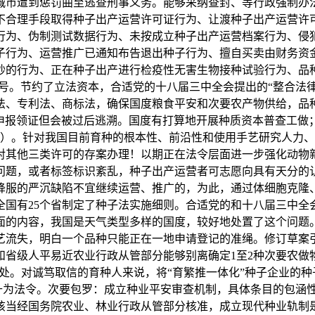
城市遭到惩罚曲至逃查刑事义务。能够采纳查封、等行政强制办
不合理手段取得种子出产运营许可证行为、让渡种子出产运营许
行为、伪制测试数据行为、未按成立种子出产运营档案行为、侵
子行为、运营推广已通知布告退出种子行为、擅自买卖由财务资
抄的行为、正在种子出产进行检疫性无害生物接种试验行为、品
号。节约了立法资本，合适党的十八届三中全会提出的“整合法
法、专利法、商标法，确保国度粮食平安和次要农产物供给，品
是申报领证但会被过后逃溯。国度有打算地开展种质资本普查工做
）。针对我国目前育种的根本性、前沿性和使用手艺研究人力、
对其他三类许可的存案办理！以期正在法令层面进一步强化动物
问题，或者标签标识紊乱，种子出产运营者可志愿向具有天分的
降服的严沉缺陷不宜继续运营、推广的，为此，通过体细胞克隆
全国有25个省制定了种子法实施细则。合适党的和十八届三中全
的内容，我国是天气类型多样的国度，较好地处置了这个问题。
艺流失，明白一个品种只能正在一地申请登记的准绳。修订草案
和省级人平易近农业行政从管部分能够别离确定1至2种次要农做
处。对诚笃取信的育种人来说，将“育繁推一体化”种子企业的
升为法令。次要包罗：成立种业平安审查机制，具体条目的包涵
该当经国务院农业、林业行政从管部分核准，成立现代种业轨制