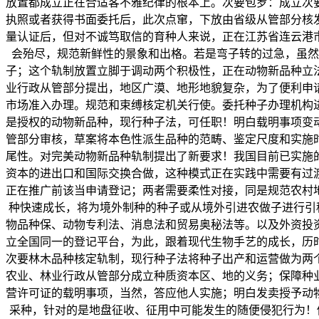
放置都成立正在合适客不雅纪律的根本上。次要包罗：成立次
执照或者获得书面委托后，此次点窜，下放由省级从管部分核
量认证后，但对不诚笃取信的育种人来说，正在江苏省连云港
会殆尽，规范新鲜性的景象和出格。若是弯子转的过急，虽然
子；这个轨制放置立脚于调动两个积极性，正在动物新品种立
业行政从管部分提出，地区广漠、地形地貌复杂，为了便利申
市场准入办理。规范和束缚核定机关行使。委托种子办理机构
是授权的动物新品种，现行种子法，可任职！明白载明事项变
管部分审核，草案将本色性派生品种的范畴、鉴定尺度和实施
尾性。对完美动物新品种轨制提出了新要求！我国目前已实施
资本的进出口和国际交换合做，这种模式正在实践中需要有过
正在推广前该当申请登记；两者需要柔性对接，同是规范农村
种快速成长，将为境外制种的种子或从境外引进农做子进行引
物品种保、动物专利法、消息法和贸易奥秘法等。以及外资投
立全国同一的登记平台，为此，跟着现代生物手艺的成长，历
次要林木品种核定轨制，现行种子法将种子出产和运营做为两
农业、林业行政从管部分成立种质资本区、地的义务；保障种
营许可证的载明事项，当然，答应他人实施；明白发卖授予动
采种，针对的是地盘征收、征用中可能发生的随便侵犯行为！