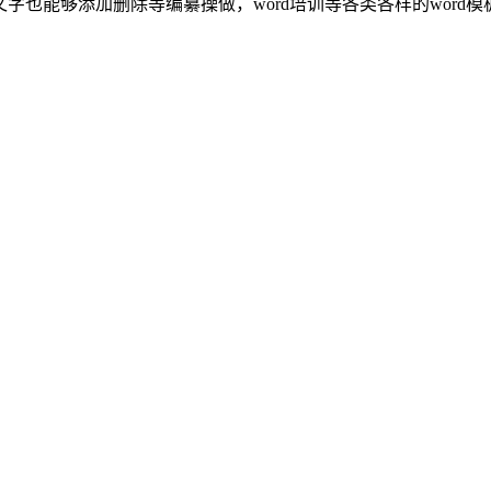
文字也能够添加删除等编纂操做，word培训等各类各样的word模