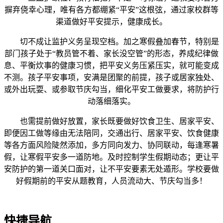
摒弃侥幸心理，唯有各方都绷紧“平安”这根弦，通过家校群等
渠道做好平安提示，健康成长。
切不成让监护义务呈现空档。加之寒假叠加春节，特别是
部门孩子处于“教员管不着、家长没空管”的形态，养成纪律做
息、平衡炊事的健康习惯，把平安义务压紧压实，就可能变成
不测。孩子平安事项，安满是团聚的前提，孩子或居家独处、
或外出玩耍、或参取节庆勾当，细化平安工做要求，将防护行
动落细落实。
也需提前做好放置，家长既要做好饮食卫生、居家平安、
即便因工做等缘由无法陪同，交通出行、居家平安、饮食健康
等各方面风险陡然添加，多方同向发力、协同联动，每逢寒暑
假，让寒假平安多一道防地。及时控制学生假期动态；更让平
安防护的第一道关口面对，让不平安要素无处遁形。学校要做
好假期前的平安从题教育，人员流动大、节庆勾当多！
快捷导航