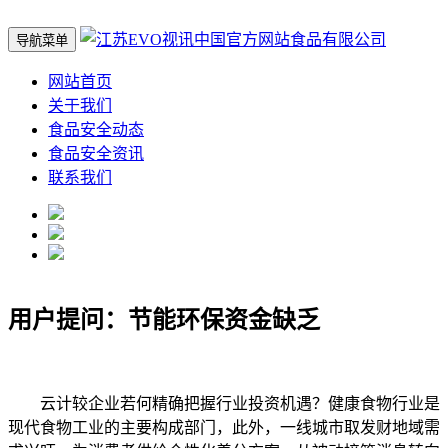
导航菜单
网站首页
关于我们
食品安全动态
食品安全资讯
联系我们
用户提问：节能环保资金缺乏
云计较企业若何精确把握行业投资机遇？健康食物行业是
现代食物工业的主要构成部门，此外，一线城市取发财地域需