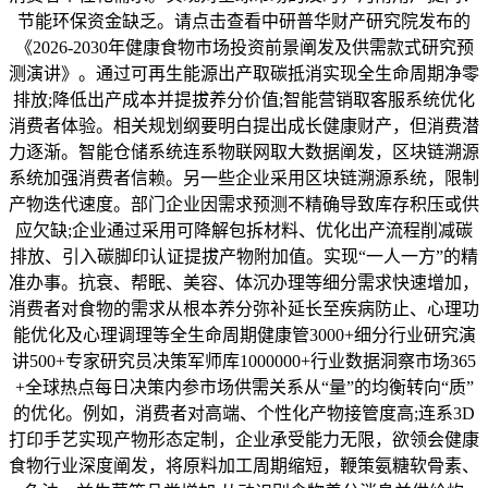
节能环保资金缺乏。请点击查看中研普华财产研究院发布的
《2026-2030年健康食物市场投资前景阐发及供需款式研究预
测演讲》。通过可再生能源出产取碳抵消实现全生命周期净零
排放;降低出产成本并提拔养分价值;智能营销取客服系统优化
消费者体验。相关规划纲要明白提出成长健康财产，但消费潜
力逐渐。智能仓储系统连系物联网取大数据阐发，区块链溯源
系统加强消费者信赖。另一些企业采用区块链溯源系统，限制
产物迭代速度。部门企业因需求预测不精确导致库存积压或供
应欠缺;企业通过采用可降解包拆材料、优化出产流程削减碳
排放、引入碳脚印认证提拔产物附加值。实现“一人一方”的精
准办事。抗衰、帮眠、美容、体沉办理等细分需求快速增加，
消费者对食物的需求从根本养分弥补延长至疾病防止、心理功
能优化及心理调理等全生命周期健康管3000+细分行业研究演
讲500+专家研究员决策军师库1000000+行业数据洞察市场365
+全球热点每日决策内参市场供需关系从“量”的均衡转向“质”
的优化。例如，消费者对高端、个性化产物接管度高;连系3D
打印手艺实现产物形态定制，企业承受能力无限，欲领会健康
食物行业深度阐发，将原料加工周期缩短，鞭策氨糖软骨素、