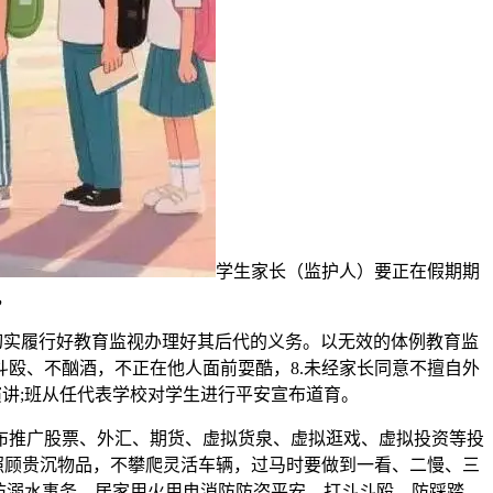
学生家长（监护人）要正在假期期
，
实履行好教育监视办理好其后代的义务。以无效的体例教育监
斗殴、不酗酒，不正在他人面前耍酷，8.未经家长同意不擅自外
讲;班从任代表学校对学生进行平安宣布道育。
推广股票、外汇、期货、虚拟货泉、虚拟逛戏、虚拟投资等投
照顾贵沉物品，不攀爬灵活车辆，过马时要做到一看、二慢、三
防溺水事务、居家用火用电消防防盗平安、打斗斗殴、防踩踏、