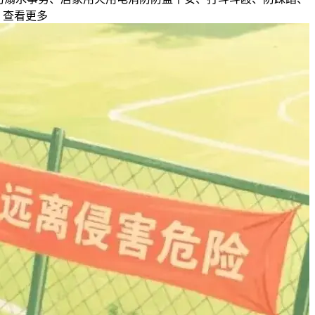
。查看更多