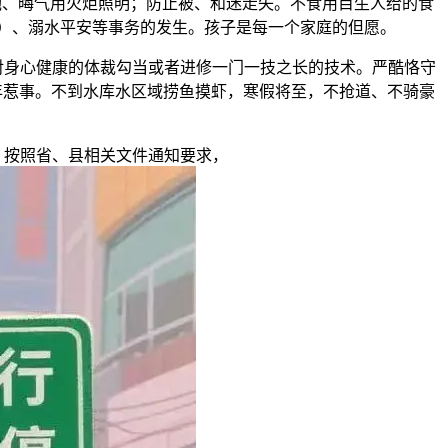
炮、晦气用火炬照明；防止被、和迷走失。不食用目生人给的食
）、溺水平安等事务的发生。孩子是每一个家庭的但愿。
身心健康的体裁勾当或者进修一门一技之长的技术。严酷恪守
青年惹事。不到水库水区域捞鱼摸虾，寒假将至，不抢道、不骑豪
按照省、县相关文件通知要求，