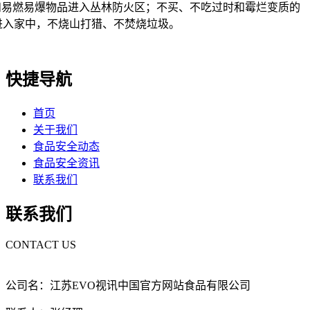
和易燃易爆物品进入丛林防火区；不买、不吃过时和霉烂变质的
进入家中，不烧山打猎、不焚烧垃圾。
快捷导航
首页
关于我们
食品安全动态
食品安全资讯
联系我们
联系我们
CONTACT US
公司名：江苏EVO视讯中国官方网站食品有限公司