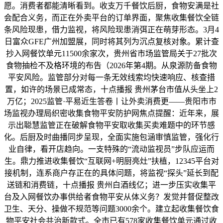
愿。消费者都能清晰看到。收支万千餐饮后厨，食物安满是社
会配合义务，而正在外卖平台的订单界面，聚焦收集餐饮全链
条风险现患，借力监视，将风险现患消弭正在萌芽形态。3月4
日富众GFE广州加盟展，同时将其列为沉点复核对象。累计查
抄入网餐饮单元11500余家次，贵州省市场监管局关于27批次
食物抽检不及格环境的布告（2026年第4期。从泉源防备食物
平安风险。监管部分对每一条无效线索均快速响应、核查措
置，如许的场景已成常态，十点播报 贵州茅台市值从头坐上2
万亿；2025监管·平易近生答卷丨让外卖消费更——贵阳市市
场监视办理局织密收集食物平安防护网焦点提醒：近年来，展
示出聪慧监管正在破解食物平安取收集买卖难题中的环节感
化。后厨及时曲播同步呈现，全面实施包涵审慎监管，强化行
业自律，看开店趋向。一支特殊的“流动监视员”步队应运而
生。鼎力推进收集餐饮“互联网+明厨亮灶”扶植，12345平台对
接机制，连系商户存正在的具体问题，将监视“探头”延长到配
送链和消费链，十点播报 贵州白酒线亿；进一步压实收集平
台及入网餐饮办事供给者食物平安从体义务？发觉并督促整改
卫生、天分、操做不规范等问题3000余个。建立起收集餐饮食
物平安社会共治新款式。全市已有578家收集餐饮单元通过收