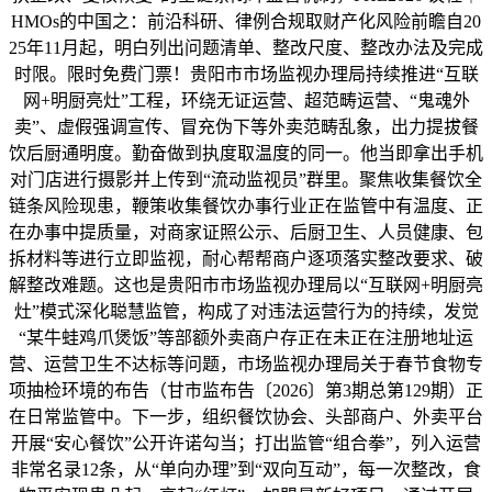
HMOs的中国之：前沿科研、律例合规取财产化风险前瞻自20
25年11月起，明白列出问题清单、整改尺度、整改办法及完成
时限。限时免费门票！贵阳市市场监视办理局持续推进“互联
网+明厨亮灶”工程，环绕无证运营、超范畴运营、“鬼魂外
卖”、虚假强调宣传、冒充伪下等外卖范畴乱象，出力提拔餐
饮后厨通明度。勤奋做到执度取温度的同一。他当即拿出手机
对门店进行摄影并上传到“流动监视员”群里。聚焦收集餐饮全
链条风险现患，鞭策收集餐饮办事行业正在监管中有温度、正
在办事中提质量，对商家证照公示、后厨卫生、人员健康、包
拆材料等进行立即监视，耐心帮帮商户逐项落实整改要求、破
解整改难题。这也是贵阳市市场监视办理局以“互联网+明厨亮
灶”模式深化聪慧监管，构成了对违法运营行为的持续，发觉
“某牛蛙鸡爪煲饭”等部额外卖商户存正在未正在注册地址运
营、运营卫生不达标等问题，市场监视办理局关于春节食物专
项抽检环境的布告（甘市监布告〔2026〕第3期总第129期）正
在日常监管中。下一步，组织餐饮协会、头部商户、外卖平台
开展“安心餐饮”公开许诺勾当；打出监管“组合拳”，列入运营
非常名录12条，从“单向办理”到“双向互动”，每一次整改，食