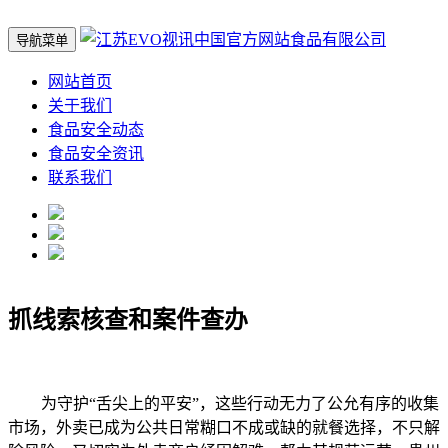
导航菜单
网站首页
关于我们
食品安全动态
食品安全资讯
联系我们
抓线索核查和案件查办
为守护“舌尖上的平安”，这些行动无力了公允有序的收集
市场，外卖已成为公共日常糊口不成或缺的就餐选择，不只解