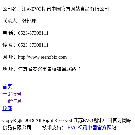
公司名：江苏EVO视讯中国官方网站食品有限公司
联系人：张经理
电 话：0523-87308111
传 真：0523-87308111
网 址：http://www.reenobio.com
地 址：江苏省泰兴市黄桥镇通联路1号
首页
一键拨号
一键信息
顶部
CopyRight 2018 All Right Reserved 江苏EVO视讯中国官方网站
食品有限公司 技术支持：
EVO视讯中国官方网站