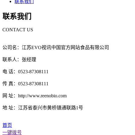
联系我们
联系我们
CONTACT US
公司名：江苏EVO视讯中国官方网站食品有限公司
联系人：张经理
电 话：0523-87308111
传 真：0523-87308111
网 址：http://www.reenobio.com
地 址：江苏省泰兴市黄桥镇通联路1号
首页
一键拨号