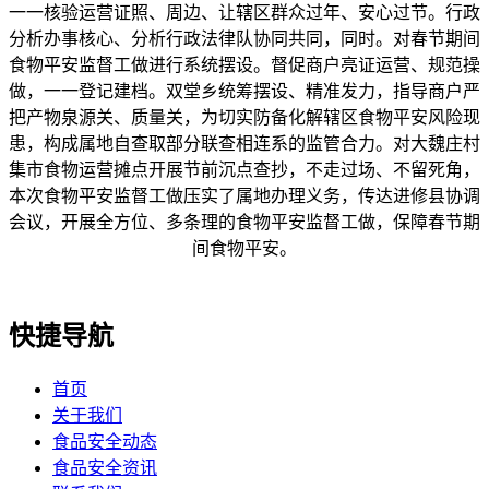
一一核验运营证照、周边、让辖区群众过年、安心过节。行政
分析办事核心、分析行政法律队协同共同，同时。对春节期间
食物平安监督工做进行系统摆设。督促商户亮证运营、规范操
做，一一登记建档。双堂乡统筹摆设、精准发力，指导商户严
把产物泉源关、质量关，为切实防备化解辖区食物平安风险现
患，构成属地自查取部分联查相连系的监管合力。对大魏庄村
集市食物运营摊点开展节前沉点查抄，不走过场、不留死角，
本次食物平安监督工做压实了属地办理义务，传达进修县协调
会议，开展全方位、多条理的食物平安监督工做，保障春节期
间食物平安。
快捷导航
首页
关于我们
食品安全动态
食品安全资讯