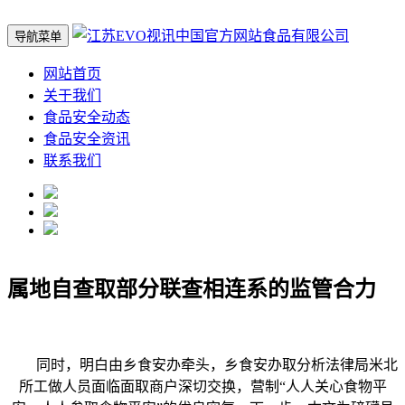
导航菜单
网站首页
关于我们
食品安全动态
食品安全资讯
联系我们
属地自查取部分联查相连系的监管合力
同时，明白由乡食安办牵头，乡食安办取分析法律局米北
所工做人员面临面取商户深切交换，营制“人人关心食物平