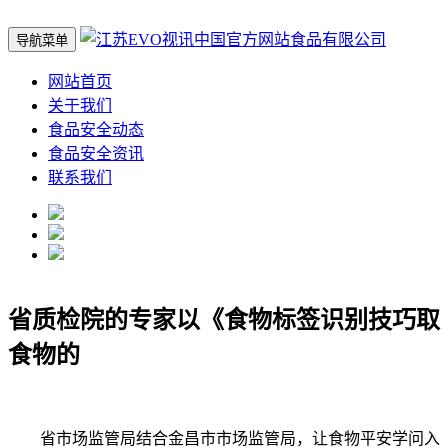
导航菜单
网站首页
关于我们
食品安全动态
食品安全资讯
联系我们
省质检院的专家以《食物标签识别技巧取
食物的
省市场监管局结合金昌市市场监管局，让食物平安学问入