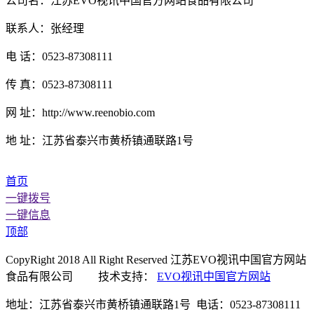
公司名：江苏EVO视讯中国官方网站食品有限公司
联系人：张经理
电 话：0523-87308111
传 真：0523-87308111
网 址：http://www.reenobio.com
地 址：江苏省泰兴市黄桥镇通联路1号
首页
一键拨号
一键信息
顶部
CopyRight 2018 All Right Reserved 江苏EVO视讯中国官方网站
食品有限公司 技术支持：
EVO视讯中国官方网站
地址：江苏省泰兴市黄桥镇通联路1号 电话：0523-87308111