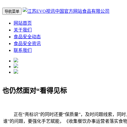
导航菜单
网站首页
关于我们
食品安全动态
食品安全资讯
联系我们
也仍然面对“看得见标
正在“亮标识”的同时还要“保质量”，及时问题线索，同时
谁”的问题，要强化手艺赋能，《收集餐饮办事运营者落实食物