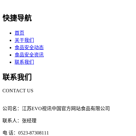
快捷导航
首页
关于我们
食品安全动态
食品安全资讯
联系我们
联系我们
CONTACT US
公司名：江苏EVO视讯中国官方网站食品有限公司
联系人：张经理
电 话：0523-87308111