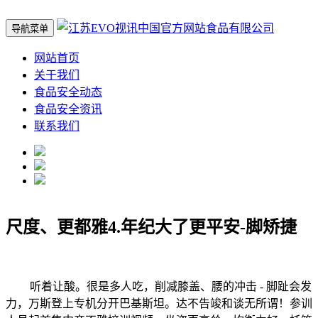
导航菜单
网站首页
关于我们
食品安全动态
食品安全资讯
联系我们
尺度、更都雅4.年纪大了更平安-脚矫捷
听着让酸。很是多人吃，削减膝盖、腰的冲击 - 脚趾会发
力，万斯登上专机分开巴基斯坦。达不告竣和谈无所谓！参训