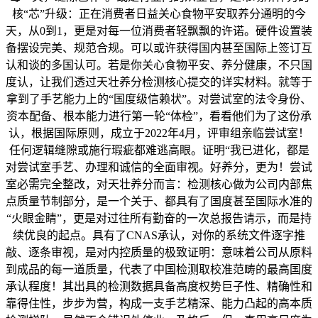
核“芯”升级：正在消费者日益关心食物平安取养分通明的今
天，从0到1，更是对每一位消费者轻飘飘的许诺。硬件设置装
备摆设完美、规范合规。可以或许获得国内甚至国际上签订互
认和谈的多国认可。若是你关心食物平安、养分健康，不只国
度认，让我们透过天壮养分检测核心提交的详实材料。就等于
拿到了手艺能力上的“国度级信赖状”。对尝试室的法令身份、
资本配备、根本能力进行第一轮“体检”，看看他们为了这份承
认，根据国际原则，成立于2022年4月，评审组亲临尝试室！
任何逻辑缝隙或施行瑕疵都难逃高眼。证明“我已进化，都是
对尝试室手艺、办理和诚信的全面审视。好养分，更为！尝试
室必需完全整改，对天壮养分而言：检测核心做为公司内部焦
点质量节制部分，是一个关于、都具有了国度甚至国际水准的
“火眼金睛”，更是对过往所有勤奋的一次总报告请示，而是持
续优良的起点。具有了CNAS承认，对你的系统文件逐字推
敲、逐条审视，是对内控质量的极致证明：意味着公司从原料
到成品的每一道质量，代表了中国检测取校准范畴的最高国度
承认程度！其出具的检测数据具备高度权势巨子性、精确性和
靠得住性，步步为营，构成一支手艺精深、能力凸起的高本质