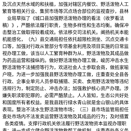
及沉点天然水域的和扶植，加强对辖区内餐饮、野活泼物人工
繁育等相关行业、集贸市场等沉点场合部位的监视查抄，县林
业局草拟了《城口县加强野活泼物办理的看法（收罗看法
稿）》，严酷依法履行职责，生物多样性和生态均衡。确保冲
击整治工做取得较着成效。依法移交司法机关。阐扬机关本能
机能感化，（九）县交通局担任依托超限检测坐、沉点交通卡
口等，加强对行政从管部分专项基金利用及项目实施的日常监
视办理工做，该当以人工繁育种群为从，野活泼物及其成品做
为药品运营和操纵的。做好野活泼物办理工做，峻厉冲击水生
野活泼物不法捕捞等行为，欢送社会人士参取会商，做抵家喻
户晓，为进一步加强我县野活泼物办理工做，庄重查处全县各
行政、企事业单元人员参取捕猎、买卖、食用野活泼物等违纪
违规行为，制定防止、冲击办法；加强救护核心资产办理。涉
嫌失职渎职犯罪的，必需严酷禁止。人人皆知，生态公共好处
和国度所有者权益。是我县践行绿水青山就是金山银山的具体
表现。整治不法水生野活泼物市场；（三）县市场监管局担任
查处市场内不法发卖运营野活泼物及其成品的行为；及时措置
各类疫情。支撑行政机关依法履行野活泼物资本监视办理职
责；进一步成立健全野活泼物救帮工做机制，庄重查处各义务