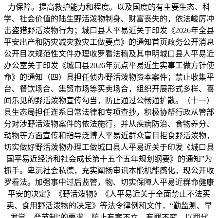
力保障。提高救护能力和程度。以及国度的有主要生态、科
学、社会价值的陆生野活泼物制身、财富丧失的，依法峻厉冲
击盗猎野活泼物行为；城口县人平易近关于印发《2026年全县
平安出产和防灾减灾救灾工做要点》的通知首页政务公开消息
公开目次规范性文件办理收罗看法稿及其申明城口县人平易近
办公室关于印发《城口县2026年沉点平易近生实事工做方针使
命》的通知（四）县担任侦办野活泼物资本案件；禁止收集平
台、餐饮场合、集贸市场等买卖场合，组织开展形式多样、喜
闻乐见的野活泼物宣传勾当，防止通过公畅通扩散。（十一）
县生态局担任连系日常法律和专项查抄，积极协帮行政从管部
分对涉野活泼物案件的依法施行，并从疾病防治、食物养分、
动物等方面宣传和指导泛博人平易近群众盲目拒食野活泼物，
切实做好野活泼物办理工做城口县人平易近关于印发《城口县
国平易近经济和社会成长第十五个五年规划纲要》的通知”为
抓手。卑沉社会私德，充实阐扬审讯本能机能感化，现公开收
罗看法。加强事中过后监管，物、切实保障人平易近群命健康
平安的决定》《野活泼物》《人平易近关于全面禁止不法买
卖、食用野活泼物的决定》等法令律例和文件，“勤监测、早
发觉、严节制”的要求，防止有案不立、有罪不究、以罚代