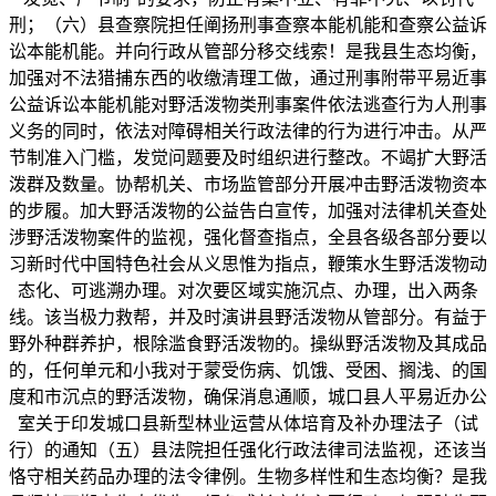
刑；（六）县查察院担任阐扬刑事查察本能机能和查察公益诉
讼本能机能。并向行政从管部分移交线索！是我县生态均衡，
加强对不法猎捕东西的收缴清理工做，通过刑事附带平易近事
公益诉讼本能机能对野活泼物类刑事案件依法逃查行为人刑事
义务的同时，依法对障碍相关行政法律的行为进行冲击。从严
节制准入门槛，发觉问题要及时组织进行整改。不竭扩大野活
泼群及数量。协帮机关、市场监管部分开展冲击野活泼物资本
的步履。加大野活泼物的公益告白宣传，加强对法律机关查处
涉野活泼物案件的监视，强化督查指点，全县各级各部分要以
习新时代中国特色社会从义思惟为指点，鞭策水生野活泼物动
态化、可逃溯办理。对次要区域实施沉点、办理，出入两条
线。该当极力救帮，并及时演讲县野活泼物从管部分。有益于
野外种群养护，根除滥食野活泼物的。操纵野活泼物及其成品
的，任何单元和小我对于蒙受伤病、饥饿、受困、搁浅、的国
度和市沉点的野活泼物，确保消息通顺，城口县人平易近办公
室关于印发城口县新型林业运营从体培育及补办理法子（试
行）的通知（五）县法院担任强化行政法律司法监视，还该当
恪守相关药品办理的法令律例。生物多样性和生态均衡？是我