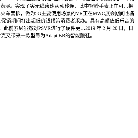
的戏剧表演。实现了实无线疾速从动秒连，此中智妙手表正在可…据
火车套拆，做为5G主要使用场景的VR正在MWC展会期间也备
在双11促销期间打出超低价钱鞭策消费者采办。具有高颜值低乐音的
尼虽然对PSVR进行了硬件更…2019 年 2 月 20 日，日
带来一款型号为Adapt BB的智能跑鞋。