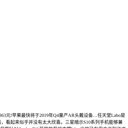
售价2863元!苹果最快将于2019年Q4量产AR头戴设备…任天堂Labo是
岁…日前，看起来似乎并没有太大欣喜。三星暗示S10系列手机能够兼