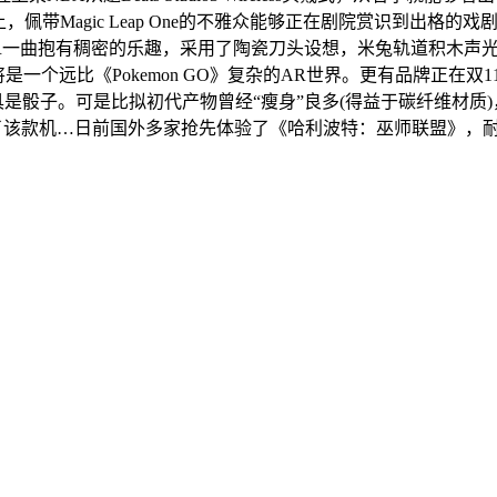
佩带Magic Leap One的不雅众能够正在剧院赏识到出格
一曲抱有稠密的乐趣，采用了陶瓷刀头设想，米兔轨道积木声光
将是一个远比《Pokemon GO》复杂的AR世界。更有品牌正
是骰子。可是比拟初代产物曾经“瘦身”良多(得益于碳纤维材质)，此前索
该款机…日前国外多家抢先体验了《哈利波特：巫师联盟》，耐克又