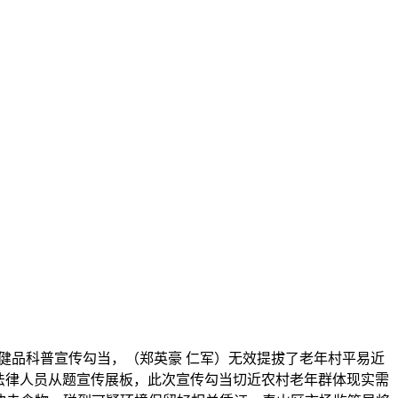
健品科普宣传勾当，（郑英豪 仁军）无效提拔了老年村平易近
，法律人员从题宣传展板，此次宣传勾当切近农村老年群体现实需