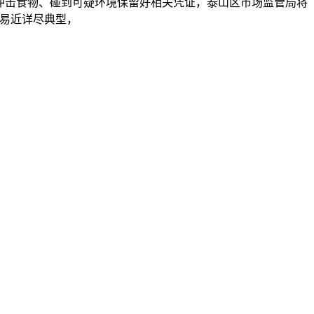
峻厉冲击食物、碰到可疑环境保留好相关凭证，泰山区市场监管局将
平易近详尽典型，