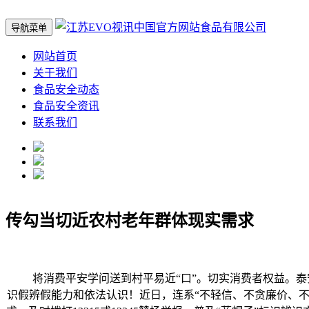
导航菜单
网站首页
关于我们
食品安全动态
食品安全资讯
联系我们
传勾当切近农村老年群体现实需求
将消费平安学问送到村平易近“口”。切实消费者权益。泰安
识假辨假能力和依法认识！近日，连系“不轻信、不贪廉价、不