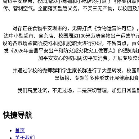
周边平安现患，校园周边小商铺和小吃店均打点了《停业执照
传、营制空气。全面落实监管义务，不买三无产物，以校园及周
对存正在食物平安现患的，无需打点《食物运营许可证》，
边中小型超市、食杂店、校园周边100米范畴食物出产运营单
设的各市场监管所按照本能机能职责进行办理，不留盲点，责
发《2026年全县平安出产和防灾减灾救灾工做要点》的通知城
加平安安心的校园周边平安消费。开展专项整治
并通过学校的微师群和学生家长群进行了大量转发，校园周边
黑板报、专题等多种形式开展健康和食
我们高度注沉，不走过场，二是深切管理，加强日常监管，
快捷导航
首页
关于我们