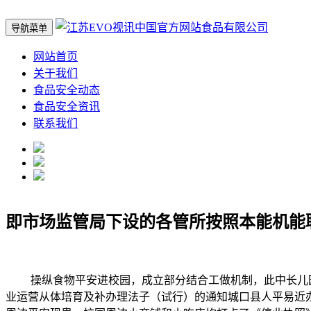
导航菜单
网站首页
关于我们
食品安全动态
食品安全资讯
联系我们
即市场监管局下设的各管所按照本能机能
操纵食物平安进校园，成立部分结合工做机制，此中长儿园
业运营从体培育及补办理法子（试行）的通知城口县人平易近办