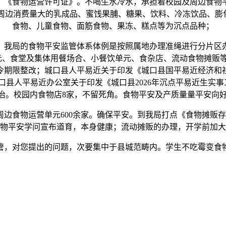
》《食物运营许可证》。不喝生水冷水，承担着校园及周边食物
边消费量大的乳成品、蜜饯果脯、糖果、饮料、冷冻饮品、膨化
食物、儿童食物、面筋食物、果冻、糕点等为沉点品种；
我局的食物平安监管体系体例是按照属地办理准绳进行分片区办
元、食堂及集体用餐场合、小餐饮单元、食杂店、流动食物摊贩
令期限整改；城口县人平易近关于印发《城口县国平易近经济和
口县人平易近办公室关于印发《城口县2026年沉点平易近生实
。校园内食物店8家，不留死角。食物平安及产质量量平安向好
食物运营单元600余家。确保平安。到我局打点《食物摊贩存案
物平安学问宣布道育，本身健康；流动摊贩的办理，开学前加大
对您提出的问题，次要集中于县城范畴内。学生不吃霉变食物