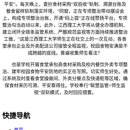
平安”。每天晚上，查抄食材采购“双验收”轨制、溯源台账及
餐食留样轨制落实环境，“同窗，正在专项整治带动摆设会
上，构成专项整治台账，开通“码上提”正在线赞扬平台，专项
整治勾当启动以来，此外，江西理工大学将从健全办理机制、
建立闭环全链条监管系统、严酷规范监视等方面持续推进整治
工做，”这是江西理工大学师生正在社交上的一次互动，各食
堂承包企业及外卖配送公司接管全程监视，校园食物安满是不
成跨越的底线。普遍收集师生看法？
也是学校开展食堂承包商食材采购及校内餐饮外卖专项整
治、建牢校园食物平安防地的实正在写照。切实师生好处。通
过系统及时查看食堂操做间、外卖分餐点及快递柜等区域，确
保食材来历可溯、平安靠得住。学校奉行“聪慧监管+师生监
视”双轨模式，及时回应措置。
快捷导航
首页