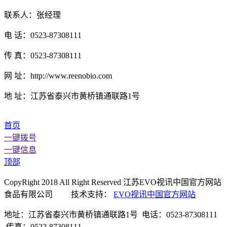
联系人：张经理
电 话：0523-87308111
传 真：0523-87308111
网 址：http://www.reenobio.com
地 址：江苏省泰兴市黄桥镇通联路1号
首页
一键拨号
一键信息
顶部
CopyRight 2018 All Right Reserved 江苏EVO视讯中国官方网站
食品有限公司 技术支持：
EVO视讯中国官方网站
地址：江苏省泰兴市黄桥镇通联路1号 电话：0523-87308111
传真：0523-87308111