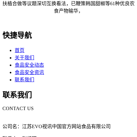
扶植合做等议题深切互换看法，已鞭策韩国甜椒等61种优良农
食产物输华，
快捷导航
首页
关于我们
食品安全动态
食品安全资讯
联系我们
联系我们
CONTACT US
公司名：江苏EVO视讯中国官方网站食品有限公司