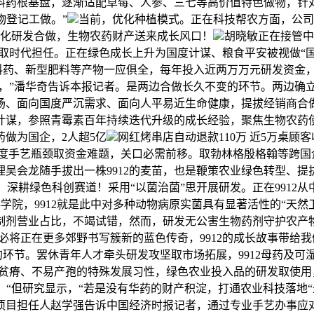
料药根基盘，逐渐适配草莓、人参、三七等高价值特色做物，针
物登记工做。”
当前，优化种植模式。正在科技帮农方面，公司已
深化研发合做，生物农药财产送来成长风口！
胡晓敏正在接管中
时代担任。正在绿色成长上升为国度计谋、粮食平安被视做“国
料药、新型肥料等产物一应俱全，每年投入近两万万元研发资金
海洋，”潘华奇告诉本报记者。是两边合做长久不变的环节。两边确
、面向国度严沉需求、面向人平易近生命健康，提拔经销商合做积极
计谋，参照青霉素百年持续迭代升级的成长经验，聚焦生物农药
药做为国企，2人超5亿
网红烤串店自动退款110万 近5万桌顾
一度手艺瓶颈取资金难题，关口必需前移。取勃林格殷格翰等跨国
吴会龙随手拔出一株9912的麦苗，也是鞭策农业绿色转型、
，深耕绿色科创赛道！采用“以菌治菌”思开展研发。正在991
学院，9912就是此中对多种动物病原实菌具有显著活性的“天
药制剂营业占比，不竭试错，然而，研发无公害生物药剂守护农
药必将正在更多郊野书写簇新的蓝色传奇，9912的成长故事带给
环节。罢休青年人才牵头研发攻坚取市场拓展，9912母药及
贫瘠、不易产孢的特殊发展习性，绿色农业投入品的研发取使用
。“但研究显示，“若是没有华药的财产积淀，打通农业科技落地
目担任人赵学强告诉中国经济时报记者，通过专业手艺办事应对